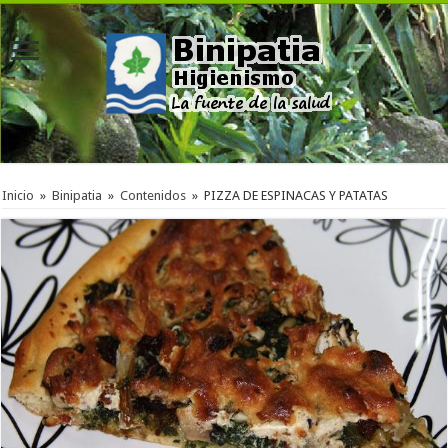
Inicio
»
Binipatia
»
Contenidos
»
PIZZA DE ESPINACAS Y PATATAS