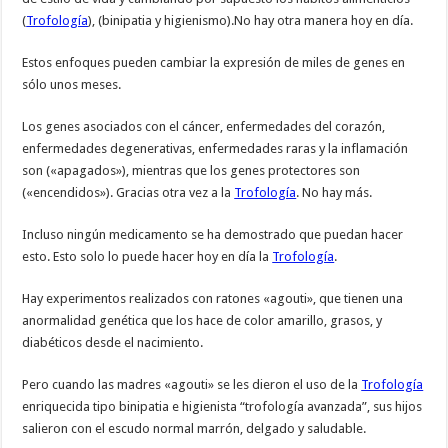
(
Trofología
), (binipatia y higienismo).No hay otra manera hoy en día.
Estos enfoques pueden cambiar la expresión de miles de genes en
sólo unos meses.
Los genes asociados con el cáncer, enfermedades del corazón,
enfermedades degenerativas, enfermedades raras y la inflamación
son («apagados»), mientras que los genes protectores son
(«encendidos»). Gracias otra vez a la
Trofología
. No hay más.
Incluso ningún medicamento se ha demostrado que puedan hacer
esto. Esto solo lo puede hacer hoy en día la
Trofología
.
Hay experimentos realizados con ratones «agouti», que tienen una
anormalidad genética que los hace de color amarillo, grasos, y
diabéticos desde el nacimiento.
Pero cuando las madres «agouti» se les dieron el uso de la
Trofología
enriquecida tipo binipatia e higienista “trofología avanzada”, sus hijos
salieron con el escudo normal marrón, delgado y saludable.