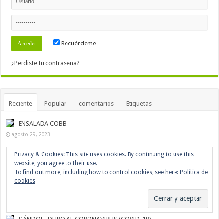
Recuérdeme
¿Perdiste tu contraseña?
Reciente
Popular
comentarios
Etiquetas
ENSALADA COBB
agosto 29, 2023
SEPIA A LA PLANCHA
agosto 28, 2023
Soy una persona mayor, y no deseo ser una víctima más ¿Qué puedo
hacer para estar preparada y poder combatir mejor el virus con la mayor
eficacia posible?
abril 19, 2020
DÁNDOLE DURO AL CORONAVIRUS (COVID-19)