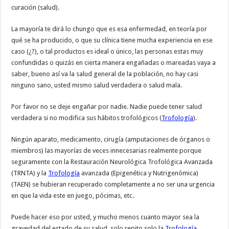
curación (salud).
La mayoría te dirá lo chungo que es esa enfermedad, en teoría por
qué se ha producido, o que su clínica tiene mucha experiencia en ese
caso (¿?), o tal productos es ideal o único, las personas estas muy
confundidas o quizás en cierta manera engañadas o mareadas vaya a
saber, bueno así va la salud general de la población, no hay casi
ninguno sano, usted mismo salud verdadera o salud mala.
Por favor no se deje engañar por nadie. Nadie puede tener salud
verdadera si no modifica sus hábitos trofológicos (
Trofología
).
Ningún aparato, medicamento, cirugía (amputaciones de órganos o
miembros) las mayorías de veces innecesarias realmente porque
seguramente con la Restauración Neurológica Trofológica Avanzada
(TRNTA) y la
Trofología
avanzada (Epigenética y Nutrigenómica)
(TAEN) se hubieran recuperado completamente a no ser una urgencia
en que la vida este en juego, pócimas, etc.
Puede hacer eso por usted, y mucho menos cuanto mayor sea la
gravedad del estado de su salud, solo repito solo la
Trofología