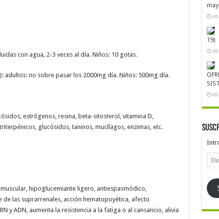
mayo
ab
19)
ab
luidas con agua, 2-3 veces al día. Niños: 10 gotas.
OFR
): adultos: no sobre pasar los 2000mg día. Niños: 500mg día.
SIS
ab
sidos, estrógenos, resina, beta-sitosterol, vitamina D,
Suscr
riterpénicos, glucósidos, taninos, mucílagos, enzimas, etc.
Intr
Dire
de
emai
 muscular, hipoglucemiante ligero, antiespasmódico,
e de las suprarrenales, acción hematopoyética, afecto
RN y ADN, aumenta la resistencia a la fatiga o al cansancio, alivia