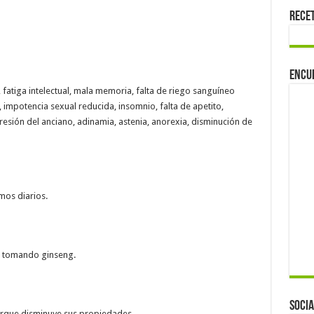
Rece
Encu
fatiga intelectual, mala memoria, falta de riego sanguíneo
impotencia sexual reducida, insomnio, falta de apetito,
resión del anciano, adinamia, astenia, anorexia, disminución de
mos diarios.
sté tomando ginseng.
Socia
porque disminuye sus propiedades.