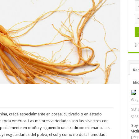
¿P
Rec
Eti
ag
SEP
hina, crece especialmente en corea, cultivado o en estado
ag
en toda América. Las mejores variedades son las silvestres con
Soy 
pecialmente en otoño y siguiendo una tradición milenaria. Las
víct
s y resguardarlas del polvo, el sol y como no de la humedad.
prep