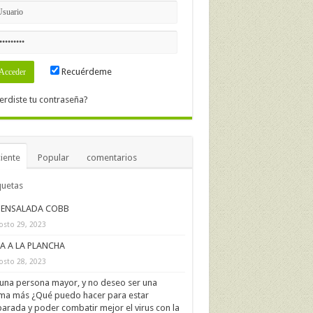
Recuérdeme
erdiste tu contraseña?
iente
Popular
comentarios
quetas
ENSALADA COBB
osto 29, 2023
IA A LA PLANCHA
osto 28, 2023
una persona mayor, y no deseo ser una
ima más ¿Qué puedo hacer para estar
arada y poder combatir mejor el virus con la