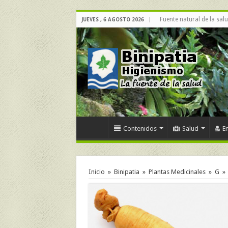
Fuente natural de la sal
JUEVES , 6 AGOSTO 2026
Contenidos
Salud
E
Inicio
»
Binipatia
»
Plantas Medicinales
»
G
»