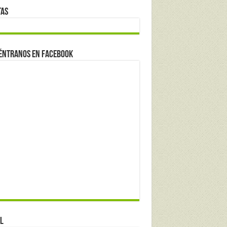
tas
éntranos en Facebook
l