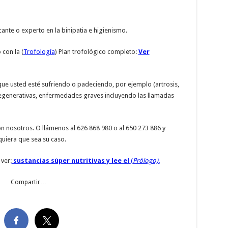
ante o experto en la binipatia e higienismo.
con la (
Trofología
) Plan trofológico completo:
Ver
ue usted esté sufriendo o padeciendo, por ejemplo (artrosis,
egenerativas, enfermedades graves incluyendo las llamadas
n nosotros. O llámenos al 626 868 980 o al 650 273 886 y
uiera que sea su caso.
ver:
sustancias súper nutritivas y lee el
(
Prólogo).
Compartir…