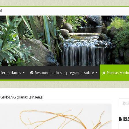
ud
nfermedades
Respondiendo sus preguntas sobre
Plantas Medic
GINSENG (panax ginseng)
Inici