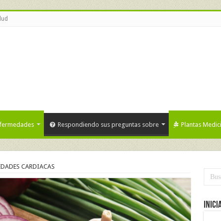
lud
fermedades
Respondiendo sus preguntas sobre
Plantas Medic
MEDADES CARDIACAS
Inici