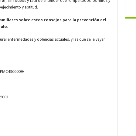
ñol,
sin rodeos y fácil de entender que rompe todos los mitos y
ejecimiento y aptitud.
amiliares sobre estos consejos para la prevención del
ulo.
ural enfermedades y dolencias actuales, y las que se le vayan
s/PMC4366009/
65001