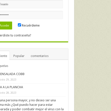
Recuérdeme
erdiste tu contraseña?
iente
Popular
comentarios
quetas
ENSALADA COBB
osto 29, 2023
IA A LA PLANCHA
osto 28, 2023
una persona mayor, y no deseo ser una
ima más ¿Qué puedo hacer para estar
arada y poder combatir mejor el virus con la