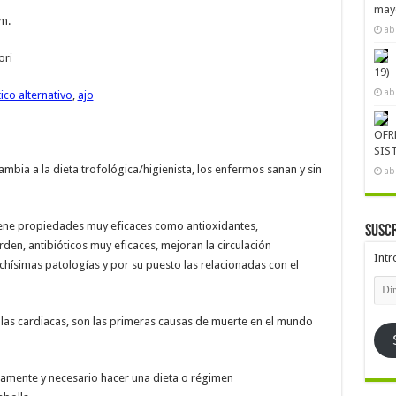
mayo
m.
ab
ori
19)
ab
ico alternativo
,
ajo
OFR
SIS
bia a la dieta trofológica/higienista, los enfermos sanan y sin
ab
, tiene propiedades muy eficaces como antioxidantes,
Suscr
rden, antibióticos muy eficaces, mejoran la circulación
Intr
uchísimas patologías y por su puesto las relacionadas con el
Dire
de
emai
las cardiacas, son las primeras causas de muerte en el mundo
amente y necesario hacer una dieta o régimen