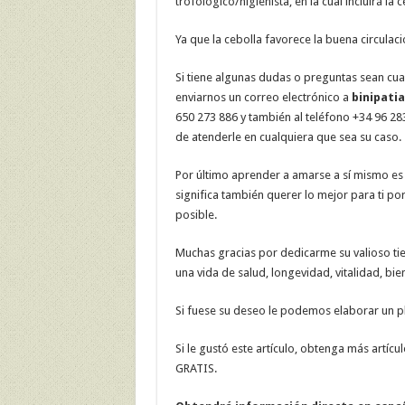
trofológico/higienista, en la cual incluirá la c
Ya que la cebolla favorece la buena circulació
Si tiene algunas dudas o preguntas sean cua
enviarnos un correo electrónico a
binipati
650 273 886 y también al teléfono +34 96 2
de atenderle en cualquiera que sea su caso.
Por último aprender a amarse a sí mismo es 
significa también querer lo mejor para ti por
posible.
Muchas gracias por dedicarme su valioso ti
una vida de salud, longevidad, vitalidad, bien
Si fuese su deseo le podemos elaborar un pl
Si le gustó este artículo, obtenga más artíc
GRATIS.