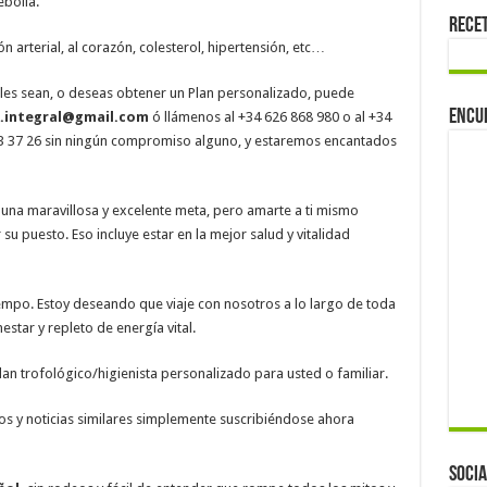
ebolla.
Rece
n arterial, al corazón, colesterol, hipertensión, etc…
les sean, o deseas obtener un Plan personalizado, puede
Encu
a.integral@gmail.com
ó llámenos al +34 626 868 980 o al +34
83 37 26 sin ningún compromiso alguno, y estaremos encantados
una maravillosa y excelente meta, pero amarte a ti mismo
 su puesto. Eso incluye estar en la mejor salud y vitalidad
empo. Estoy deseando que viaje con nosotros a lo largo de toda
estar y repleto de energía vital.
an trofológico/higienista personalizado para usted o familiar.
ulos y noticias similares simplemente suscribiéndose ahora
Socia