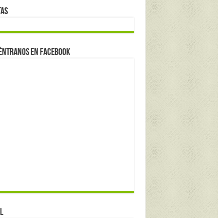
tas
éntranos en Facebook
l