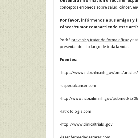
Obtendrá información directa en espa
conceptos erróneos sobre salud, cáncer, env
Por favor, infórmenos a sus amigos y f
cáncer/tumor compartiendo este artíc
Podrá
prevenir y tratar de forma eficaz
y nat
presentando a lo largo de toda la vida.
Fuentes:
-https://www.ncbi.nlm.nih.gov/pmc/article
-especialcancer.com
-http://www.ncbi.nlm.nih.gov/pubmed/230
-latrofologia.com
-http: //www.clinicaltrials .gov
-lasenfermedadesraras.com