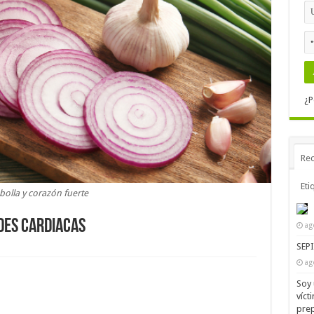
¿P
Rec
Eti
bolla y corazón fuerte
DES CARDIACAS
ag
SEP
ag
Soy 
víct
prep