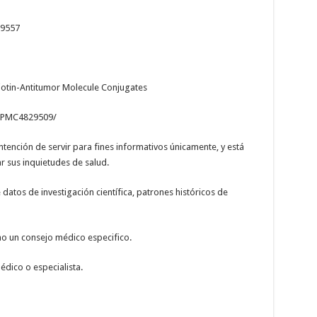
79557
iotin-Antitumor Molecule Conjugates
s/PMC4829509/
ntención de servir para fines informativos únicamente, y está
r sus inquietudes de salud.
datos de investigación científica, patrones históricos de
mo un consejo médico especifico.
dico o especialista.