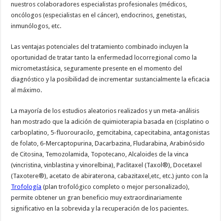
nuestros colaboradores especialistas profesionales (médicos,
oncólogos (especialistas en el cáncer), endocrinos, genetistas,
inmunólogos, etc.
Las ventajas potenciales del tratamiento combinado incluyen la
oportunidad de tratar tanto la enfermedad locorregional como la
micrometastásica, seguramente presente en el momento del
diagnóstico y la posibilidad de incrementar sustancialmente la eficacia
al máximo.
La mayoría de los estudios aleatorios realizados y un meta-análisis
han mostrado que la adición de quimioterapia basada en (cisplatino o
carboplatino, 5-fluorouracilo, gemcitabina, capecitabina, antagonistas
de folato, 6-Mercaptopurina, Dacarbazina, Fludarabina, Arabinósido
de Citosina, Temozolamida, Topotecano, Alcaloides de la vinca
(vincristina, vinblastina y vinorelbina), Paclitaxel (Taxol®), Docetaxel
(Taxotere®), acetato de abiraterona, cabazitaxel,etc, etc.) junto con la
Trofología
(plan trofológico completo o mejor personalizado),
permite obtener un gran beneficio muy extraordinariamente
significativo en la sobrevida y la recuperación de los pacientes.