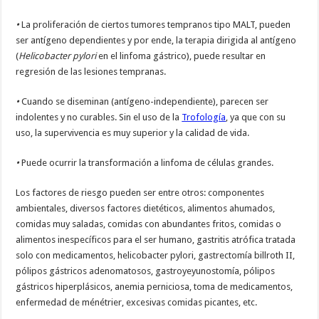
•
La proliferación de ciertos tumores tempranos tipo MALT, pueden
ser antígeno dependientes y por ende, la terapia dirigida al antígeno
(
Helicobacter pylori
en el linfoma gástrico), puede resultar en
regresión de las lesiones tempranas.
•
Cuando se diseminan (antígeno-independiente), parecen ser
indolentes y no curables. Sin el uso de la
Trofología
, ya que con su
uso, la supervivencia es muy superior y la calidad de vida.
•
Puede ocurrir la transformación a linfoma de células grandes.
Los factores de riesgo pueden ser entre otros: componentes
ambientales, diversos factores dietéticos, alimentos ahumados,
comidas muy saladas, comidas con abundantes fritos, comidas o
alimentos inespecíficos para el ser humano, gastritis atrófica tratada
solo con medicamentos, helicobacter pylori, gastrectomía billroth II,
pólipos gástricos adenomatosos, gastroyeyunostomía, pólipos
gástricos hiperplásicos, anemia perniciosa, toma de medicamentos,
enfermedad de ménétrier, excesivas comidas picantes, etc.