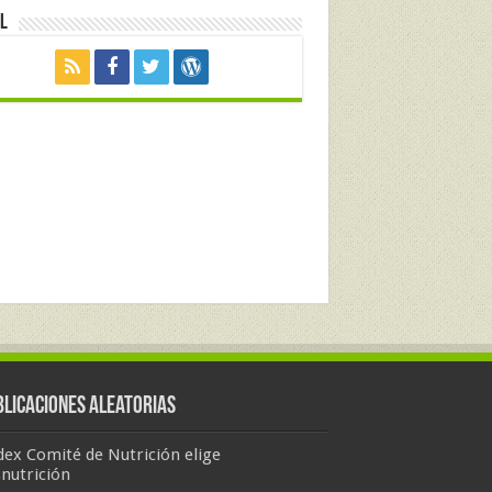
l
blicaciones Aleatorias
ex Comité de Nutrición elige
nutrición