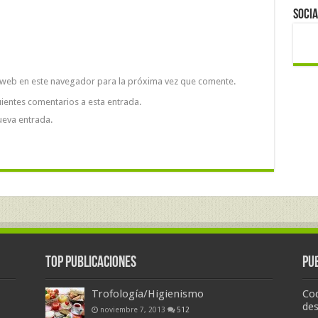
Socia
 web en este navegador para la próxima vez que comente.
uientes comentarios a esta entrada.
ueva entrada.
Top Publicaciones
Pu
Trofología/Higienismo
Cod
des
noviembre 7, 2013
512