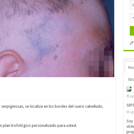
¿P
Rec
Eti
ag
SEP
 serpiginosas, se localiza en los bordes del cuero cabelludo,
ag
Soy 
n plan trofológico personalizado para usted.
víct
prep