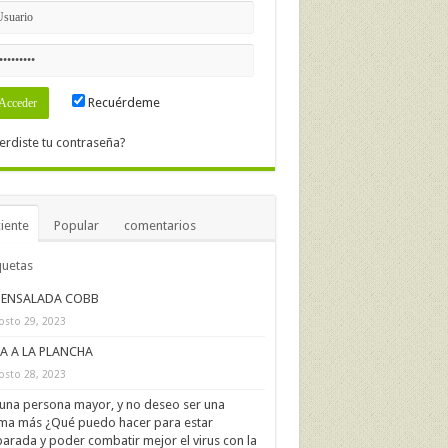
Recuérdeme
erdiste tu contraseña?
iente
Popular
comentarios
quetas
ENSALADA COBB
osto 29, 2023
IA A LA PLANCHA
osto 28, 2023
una persona mayor, y no deseo ser una
ima más ¿Qué puedo hacer para estar
arada y poder combatir mejor el virus con la