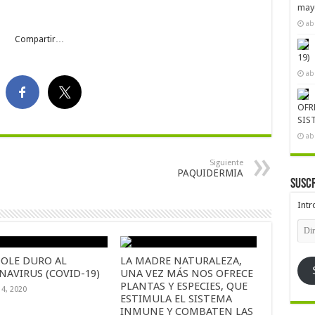
mayo
ab
Compartir…
19)
ab
OFR
SIS
ab
Siguiente
PAQUIDERMIA
Suscr
Intr
Dire
de
emai
OLE DURO AL
LA MADRE NATURALEZA,
NAVIRUS (COVID-19)
UNA VEZ MÁS NOS OFRECE
PLANTAS Y ESPECIES, QUE
14, 2020
ESTIMULA EL SISTEMA
INMUNE Y COMBATEN LAS