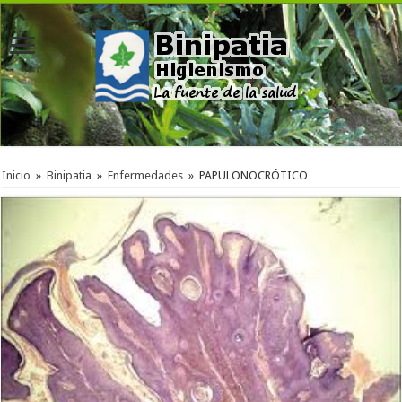
Inicio
»
Binipatia
»
Enfermedades
»
PAPULONOCRÓTICO