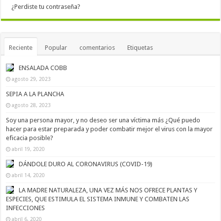
¿Perdiste tu contraseña?
Reciente
Popular
comentarios
Etiquetas
ENSALADA COBB
agosto 29, 2023
SEPIA A LA PLANCHA
agosto 28, 2023
Soy una persona mayor, y no deseo ser una víctima más ¿Qué puedo
hacer para estar preparada y poder combatir mejor el virus con la mayor
eficacia posible?
abril 19, 2020
DÁNDOLE DURO AL CORONAVIRUS (COVID-19)
abril 14, 2020
LA MADRE NATURALEZA, UNA VEZ MÁS NOS OFRECE PLANTAS Y
ESPECIES, QUE ESTIMULA EL SISTEMA INMUNE Y COMBATEN LAS
INFECCIONES
abril 6, 2020