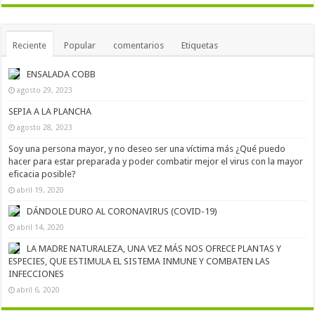
Reciente
Popular
comentarios
Etiquetas
ENSALADA COBB
agosto 29, 2023
SEPIA A LA PLANCHA
agosto 28, 2023
Soy una persona mayor, y no deseo ser una víctima más ¿Qué puedo
hacer para estar preparada y poder combatir mejor el virus con la mayor
eficacia posible?
abril 19, 2020
DÁNDOLE DURO AL CORONAVIRUS (COVID-19)
abril 14, 2020
LA MADRE NATURALEZA, UNA VEZ MÁS NOS OFRECE PLANTAS Y
ESPECIES, QUE ESTIMULA EL SISTEMA INMUNE Y COMBATEN LAS
INFECCIONES
abril 6, 2020