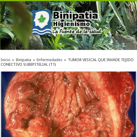
Inicio
»
Binipatia
»
Enfermedades
»
TUMOR VESICAL QUE INVADE TEJIDO
CONECTIVO SUBEPITELIAL (T1)