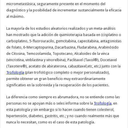
micrometastásica, seguramente presente en el momento del
diagnóstico y la posibilidad de incrementar sustancialmente la eficacia
al máximo.
La mayoría de los estudios aleatorios realizados y un meta-análisis
han mostrado que la adición de quimioterapia basada en (cisplatino o
carboplatino, 5-fluorouracilo, gemcitabina, capecitabina, antagonistas
de folato, 6-Mercaptopurina, Dacarbazina, Fludarabina, Arabinósido
de Citosina, Temozolamida, Topotecano, Alcaloides de la vinca
(vincristina, vinblastina y vinorelbina), Paclitaxel (Taxol®), Docetaxel
(Taxotere®), acetato de abiraterona, cabazitaxel,etc, etc.) junto con la
Trofología
(plan trofológico completo o mejor personalizado),
permite obtener un gran beneficio muy extraordinariamente
significativo en la sobrevida y la recuperación de los pacientes.
La diferencia como siempre es abrumadora, no se entiende como las
personas no se apoyan más o seles informa sobre la
Trofología
, en
esta patología y sin embargo si lo hacen cuando tienen colesterol,
hipertensión, diabetes, gastritis, etc.; y no cuando realmente más que
nunca lo necesitan, como es el caso de esta patología.