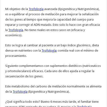
Mi objetivo de la
Trofología
avanzada (Epigenética y Nutrigenómica),
es a equilibrar el proceso de metilación para mejorar la señalización
de los genes al tiempo que mejora la capacidad del cuerpo para
reparar y corregir el ADN mutado. Esto solo lo hace con gran eficacia
la
Trofología
. No tiene rivales en estos casos en (eficacia y
económico).
Esto se logra al cambiar al paciente a un bajo índice glucémico, dieta
densa en nutrientes con la
Trofología
; comida real con el mínimo de
procesamiento.
Siguiente complementamos con suplementos dietéticos (nutriceuticos
y ortomoleculares) eficaces. Cada uno de ellos ayuda a regular la
secuenciación de los genes.
Este metabolismo del carbono de metilación normalmente se alimenta
de la
Trofología
(Epigenética y Nutrigenómica).
¿Qué significa todo esto? Bueno 6 meses más tarde, el familiar tiene
un nuevo ADN aspirado de su cadera. Si gracias a la
Trofología