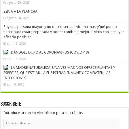
agosto 29, 2023
SEPIA A LA PLANCHA
agosto 28, 2023
Soy una persona mayor, y no deseo ser una víctima más ¿Qué puedo
hacer para estar preparada y poder combatir mejor el virus con la mayor
eficacia posible?
abril 19, 2020
DÁNDOLE DURO AL CORONAVIRUS (COVID-19)
abril 14, 2020
LA MADRE NATURALEZA, UNA VEZ MÁS NOS OFRECE PLANTAS Y
ESPECIES, QUE ESTIMULA EL SISTEMA INMUNE Y COMBATEN LAS
INFECCIONES
abril 6, 2020
Suscríbete
Introduce tu correo electrónico para suscribirte.
Dirección
de