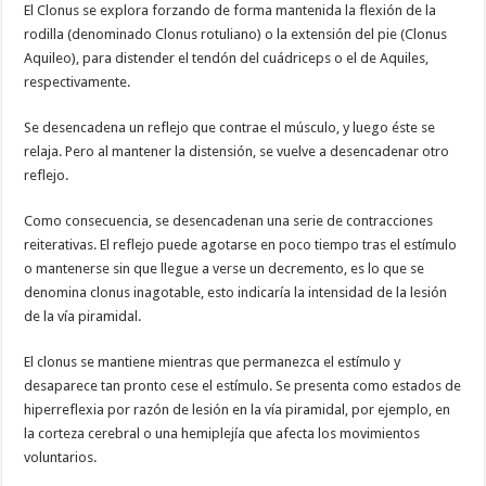
El Clonus se explora forzando de forma mantenida la flexión de la
rodilla (denominado Clonus rotuliano) o la extensión del pie (Clonus
Aquileo), para disten­der el tendón del cuádriceps o el de Aquiles,
respectiva­mente.
Se desencadena un reflejo que contrae el músculo, y luego éste se
relaja. Pero al mantener la distensión, se vuelve a desencadenar otro
reflejo.
Como consecuencia, se desencadenan una serie de contracciones
reite­rativas. El reflejo puede agotarse en poco tiempo tras el estímulo
o mantenerse sin que llegue a verse un decremento, es lo que se
denomina clonus inagotable, esto indicaría la intensidad de la lesión
de la vía piramidal.
El clonus se mantiene mientras que permanezca el estímulo y
desaparece tan pronto cese el estímulo. Se presenta como estados de
hiperreflexia por razón de lesión en la vía piramidal, por ejemplo, en
la corteza cerebral o una hemiplejía que afecta los movimientos
voluntarios.