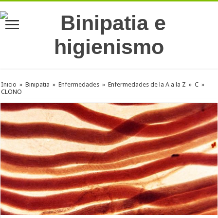
Inicio
»
Binipatia
»
Enfermedades
»
Enfermedades de la A a la Z
»
C
»
CLONO