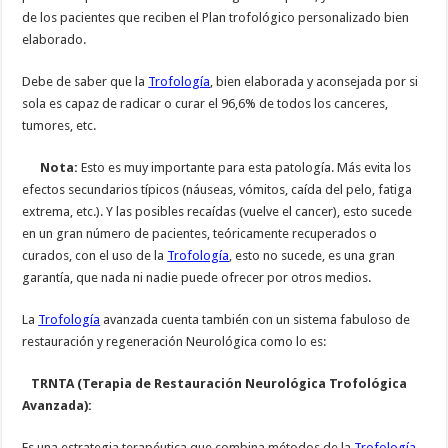
de los pacientes que reciben el Plan trofológico personalizado bien
elaborado.
Debe de saber que la
Trofología
, bien elaborada y aconsejada por si
sola es capaz de radicar o curar el 96,6% de todos los canceres,
tumores, etc.
Nota:
Esto es muy importante para esta patología. Más evita los
efectos secundarios típicos (náuseas, vómitos, caída del pelo, fatiga
extrema, etc.). Y las posibles recaídas (vuelve el cancer), esto sucede
en un gran número de pacientes, teóricamente recuperados o
curados, con el uso de la
Trofología
, esto no sucede, es una gran
garantía, que nada ni nadie puede ofrecer por otros medios.
La
Trofología
avanzada cuenta también con un sistema fabuloso de
restauración y regeneración Neurológica como lo es:
TRNTA (Terapia de Restauración Neurológica Trofológica
Avanzada):
Es una estrategia terapéutica que combina métodos de la
Trofología