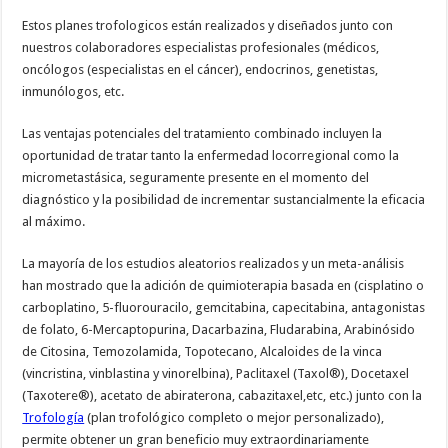
Estos planes trofologicos están realizados y diseñados junto con
nuestros colaboradores especialistas profesionales (médicos,
oncólogos (especialistas en el cáncer), endocrinos, genetistas,
inmunólogos, etc.
Las ventajas potenciales del tratamiento combinado incluyen la
oportunidad de tratar tanto la enfermedad locorregional como la
micrometastásica, seguramente presente en el momento del
diagnóstico y la posibilidad de incrementar sustancialmente la eficacia
al máximo.
La mayoría de los estudios aleatorios realizados y un meta-análisis
han mostrado que la adición de quimioterapia basada en (cisplatino o
carboplatino, 5-fluorouracilo, gemcitabina, capecitabina, antagonistas
de folato, 6-Mercaptopurina, Dacarbazina, Fludarabina, Arabinósido
de Citosina, Temozolamida, Topotecano, Alcaloides de la vinca
(vincristina, vinblastina y vinorelbina), Paclitaxel (Taxol®), Docetaxel
(Taxotere®), acetato de abiraterona, cabazitaxel,etc, etc.) junto con la
Trofología
(plan trofológico completo o mejor personalizado),
permite obtener un gran beneficio muy extraordinariamente