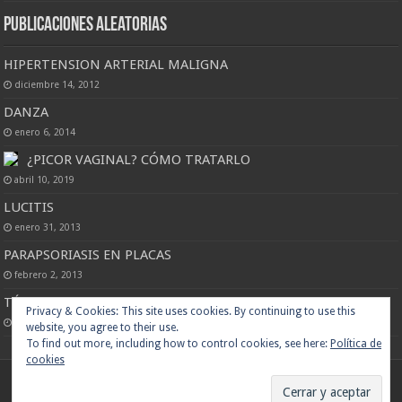
Publicaciones Aleatorias
HIPERTENSION ARTERIAL MALIGNA
diciembre 14, 2012
DANZA
enero 6, 2014
¿PICOR VAGINAL? CÓMO TRATARLO
abril 10, 2019
LUCITIS
enero 31, 2013
PARAPSORIASIS EN PLACAS
febrero 2, 2013
TÉ DE GREDOS
Privacy & Cookies: This site uses cookies. By continuing to use this
enero 12, 2014
website, you agree to their use.
To find out more, including how to control cookies, see here:
Política de
cookies