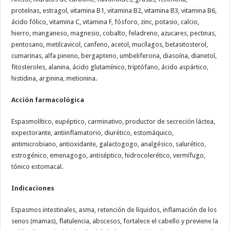
proteínas, estragol, vitamina B1, vitamina B2, vitamina B3, vitamina B6,
ácido fólico, vitamina C, vitamina F, fósforo, zinc, potasio, calcio,
hierro, manganeso, magnesio, cobalto, feladreno, azucares, pectinas,
pentosano, metilcavicol, canfeno, acetol, mucílagos, betasitosterol,
cumarinas, alfa pineno, bergapteno, umbeliferona, diasoína, dianetol,
fitosteroles, alanina, ácido glutamínico, triptófano, ácido aspártico,
histidina, arginina, metionina.
Acción farmacológica
Espasmolítico, eupéptico, carminativo, productor de secreción láctea,
expectorante, antiinflamatorio, diurético, estomáquico,
antimicrobiano, antioxidante, galactogogo, analgésico, salurético,
estrogénico, emenagogo, antiséptico, hidrocolerético, vermífugo,
tónico estomacal.
Indicaciones
Espasmos intestinales, asma, retención de líquidos, inflamación de los
senos (mamas), flatulencia, abscesos, fortalece el cabello y previene la