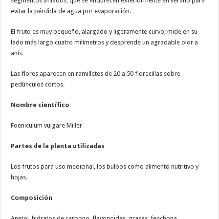
segmentos afilados, que se endurecen exteriormente en verano para
evitar la pérdida de agua por evaporación.
El fruto es muy pequeño, alargado y ligeramente curvo; mide en su
lado más largo cuatro milímetros y desprende un agradable olor a
anís.
Las flores aparecen en ramilletes de 20 a 50 florecillas sobre
pedúnculos cortos.
Nombre científico
Foeniculum vulgare Miller
Partes de la planta utilizadas
Los frutos para uso medicinal, los bulbos como alimento nutritivo y
hojas.
Composición
Anetol, hidratos de carbono, flavonoides, grasas, fenchona,