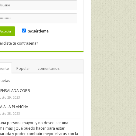
Recuérdeme
erdiste tu contraseña?
iente
Popular
comentarios
quetas
ENSALADA COBB
osto 29, 2023
IA A LA PLANCHA
osto 28, 2023
una persona mayor, y no deseo ser una
ima más ¿Qué puedo hacer para estar
arada y poder combatir mejor el virus con la