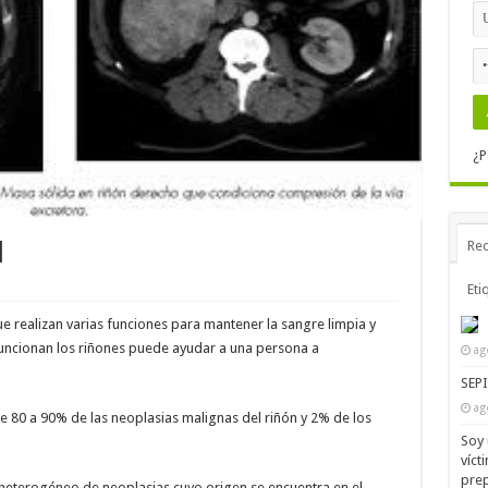
¿P
Rec
N
Eti
e realizan varias funciones para mantener la sangre limpia y
uncionan los riñones puede ayudar a una persona a
ag
SEP
ag
e 80 a 90% de las neoplasias malignas del riñón y 2% de los
Soy 
víct
prep
eterogéneo de neoplasias cuyo origen se encuentra en el