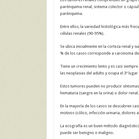
parénquima renal, sistema colector o cápsul
parénquima.
Entre ellos, la variedad histológica más fr
células renales (90-95%).
Se ubica inicialmente en la corteza renal y s
% de los casos corresponde a carcinoma de c
Tiene un crecimiento lento y es casi siempr
las neoplasias del adulto y ocupa el 3º luga
Estos tumores pueden no producir síntomas
hematuria (sangre en la orina) o dolor renal.
En la mayoría de los casos se descubren cas
motivos (cólico, infección urinaria, dolores a
La ecografía es un buen método diagnóstico i
puede ser benigno o maligno.