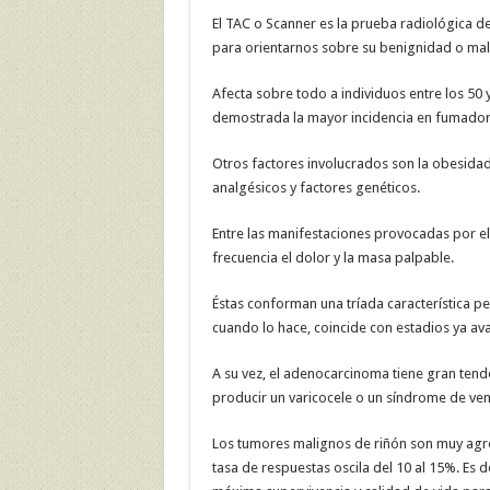
El TAC o Scanner es la prueba radiológica de
para orientarnos sobre su benignidad o mal
Afecta sobre todo a individuos entre los 50
demostrada la mayor incidencia en fumador
Otros factores involucrados son la obesida
analgésicos y factores genéticos.
Entre las manifestaciones provocadas por el
frecuencia el dolor y la masa palpable.
Éstas conforman una tríada característica pe
cuando lo hace, coincide con estadios ya av
A su vez, el adenocarcinoma tiene gran tenden
producir un varicocele o un síndrome de vena
Los tumores malignos de riñón son muy agre
tasa de respuestas oscila del 10 al 15%. Es 