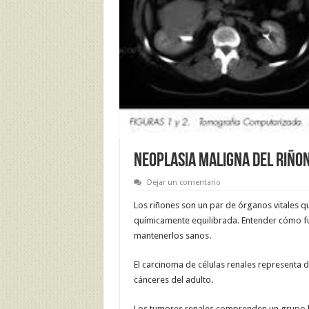
NEOPLASIA MALIGNA DEL RIÑO
Dejar un comentario
Los riñones son un par de órganos vitales qu
químicamente equilibrada. Entender cómo f
mantenerlos sanos.
El carcinoma de células renales representa d
cánceres del adulto.
Los tumores renales comprenden un grupo h