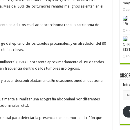
mayo
a. Más del 80% de los tumores renales malignos asientan en el
ab
19)
ecuente en adultos es el adenocarcinoma renal o carcinoma de
ab
urge del epitelio de los túbulos proximales, y en alrededor del 80
OFR
SIS
élulas claras.
ab
e unilateral (98%). Representa aproximadamente el 3% de todas
r en frecuencia dentro de los tumores urológicos.
Suscr
 y crecer descontroladamente. En ocasiones pueden ocasionar
Intr
Dire
de
ualmente al realizar una ecografía abdominal por diferentes
emai
bdominales, etc.).
nicial para detectar la presencia de un tumor en el riñón que