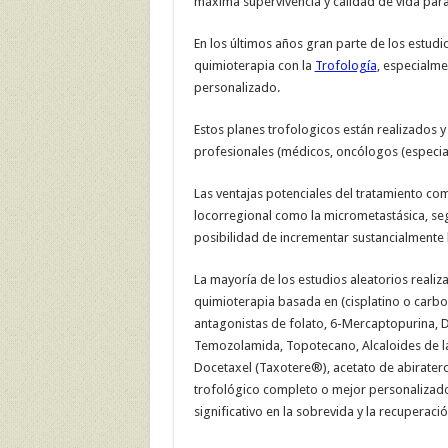
máxima supervivencia y calidad de vida para
En los últimos años gran parte de los estudi
quimioterapia con la
Trofología
, especialm
personalizado.
Estos planes trofologicos están realizados 
profesionales (médicos, oncólogos (especiali
Las ventajas potenciales del tratamiento co
locorregional como la micrometastásica, se
posibilidad de incrementar sustancialmente 
La mayoría de los estudios aleatorios reali
quimioterapia basada en (cisplatino o carbop
antagonistas de folato, 6-Mercaptopurina, D
Temozolamida, Topotecano, Alcaloides de la vi
Docetaxel (Taxotere®), acetato de abirateron
trofológico completo o mejor personalizado
significativo en la sobrevida y la recuperaci