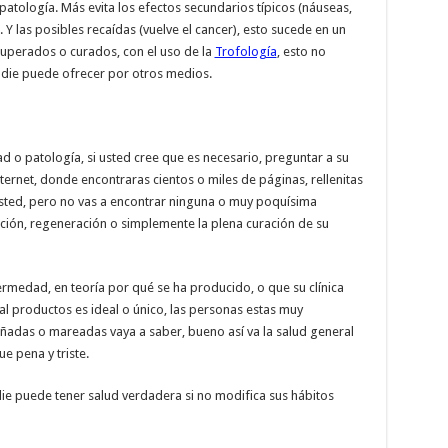
patología. Más evita los efectos secundarios típicos (náuseas,
. Y las posibles recaídas (vuelve el cancer), esto sucede en un
uperados o curados, con el uso de la
Trofología
, esto no
adie puede ofrecer por otros medios.
o patología, si usted cree que es necesario, preguntar a su
internet, donde encontraras cientos o miles de páginas, rellenitas
sted, pero no vas a encontrar ninguna o muy poquísima
ación, regeneración o simplemente la plena curación de su
ermedad, en teoría por qué se ha producido, o que su clínica
tal productos es ideal o único, las personas estas muy
ñadas o mareadas vaya a saber, bueno así va la salud general
e pena y triste.
ie puede tener salud verdadera si no modifica sus hábitos