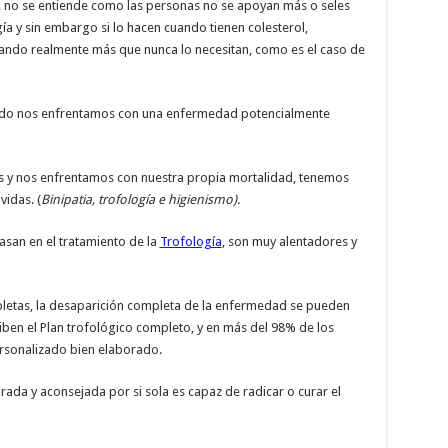
 no se entiende como las personas no se apoyan más o seles
gía y sin embargo si lo hacen cuando tienen colesterol,
o cuando realmente más que nunca lo necesitan, como es el caso de
ando nos enfrentamos con una enfermedad potencialmente
 y nos enfrentamos con nuestra propia mortalidad, tenemos
idas. (
Binipatia, trofología e higienismo).
asan en el tratamiento de la
Trofología
, son muy alentadores y
letas, la desaparición completa de la enfermedad se pueden
iben el Plan trofológico completo, y en más del 98% de los
ersonalizado bien elaborado.
orada y aconsejada por si sola es capaz de radicar o curar el