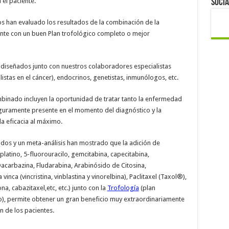
 el paciente.
Socia
os han evaluado los resultados de la combinación de la
ente con un buen Plan trofológico completo o mejor
y diseñados junto con nuestros colaboradores especialistas
stas en el cáncer), endocrinos, genetistas, inmunólogos, etc.
mbinado incluyen la oportunidad de tratar tanto la enfermedad
guramente presente en el momento del diagnóstico y la
la eficacia al máximo.
zados y un meta-análisis han mostrado que la adición de
latino, 5-fluorouracilo, gemcitabina, capecitabina,
acarbazina, Fludarabina, Arabinósido de Citosina,
nca (vincristina, vinblastina y vinorelbina), Paclitaxel (Taxol®),
a, cabazitaxel,etc, etc.) junto con la
Trofología
(plan
), permite obtener un gran beneficio muy extraordinariamente
ón de los pacientes.