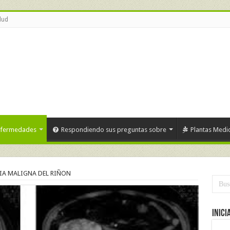
lud
nfermedades
Respondiendo sus preguntas sobre
Plantas Medic
IA MALIGNA DEL RIÑON
Inici