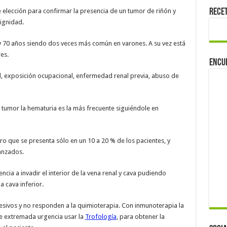
Rece
 elección para confirmar la presencia de un tumor de riñón y
ignidad.
 y 70 años siendo dos veces más común en varones. A su vez está
es.
Encu
d, exposición ocupacional, enfermedad renal previa, abuso de
 tumor la hematuria es la más frecuente siguiéndole en
ro que se presenta sólo en un 10 a 20 % de los pacientes, y
anzados.
cia a invadir el interior de la vena renal y cava pudiendo
 cava inferior.
sivos y no responden a la quimioterapia. Con inmunoterapia la
de extremada urgencia usar la
Trofología
, para obtener la