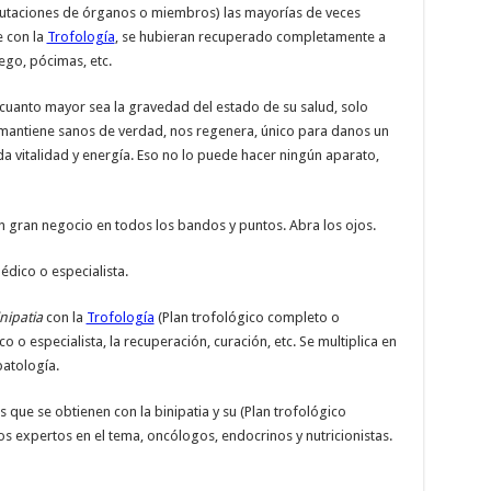
utaciones de órganos o miembros) las mayorías de veces
 con la
Trofología
, se hubieran recuperado completamente a
ego, pócimas, etc.
uanto mayor sea la gravedad del estado de su salud, solo
 mantiene sanos de verdad, nos regenera, único para danos un
 da vitalidad y energía. Eso no lo puede hacer ningún aparato,
un gran negocio en todos los bandos y puntos. Abra los ojos.
dico o especialista.
nipatia
con la
Trofología
(Plan trofológico completo o
o especialista, la recuperación, curación, etc. Se multiplica en
patología.
 que se obtienen con la binipatia y su (Plan trofológico
 expertos en el tema, oncólogos, endocrinos y nutricionistas.