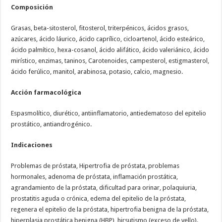
Composición
Grasas, beta-sitosterol, fitosterol, triterpénicos, ácidos grasos,
azúcares, ácido láurico, ácido caprílico, cicloartenol, ácido esteárico,
ácido palmítico, hexa-cosanol, ácido alifático, ácido valeriánico, ácido
mirístico, enzimas, taninos, Carotenoides, campesterol, estigmasterol,
ácido ferúlico, manitol, arabinosa, potasio, calcio, magnesio.
Acción farmacológica
Espasmolítico, diurético, antiinflamatorio, antiedematoso del epitelio
prostático, antiandrogénico.
Indicaciones
Problemas de próstata, Hipertrofia de próstata, problemas
hormonales, adenoma de próstata, inflamación prostática,
agrandamiento de la próstata, dificultad para orinar, polaquiuria,
prostatitis aguda o crónica, edema del epitelio de la próstata,
regenera el epitelio de la próstata, hipertrofia benigna de la próstata,
hiperplasia prostática benigna (HBP), hirsutismo (exceso de vello).