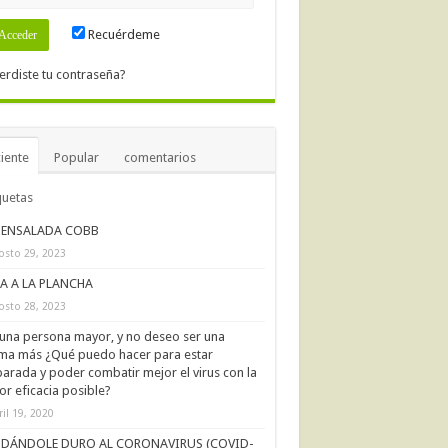
Recuérdeme
erdiste tu contraseña?
iente
Popular
comentarios
quetas
ENSALADA COBB
osto 29, 2023
IA A LA PLANCHA
osto 28, 2023
una persona mayor, y no deseo ser una
ima más ¿Qué puedo hacer para estar
arada y poder combatir mejor el virus con la
r eficacia posible?
ril 19, 2020
DÁNDOLE DURO AL CORONAVIRUS (COVID-