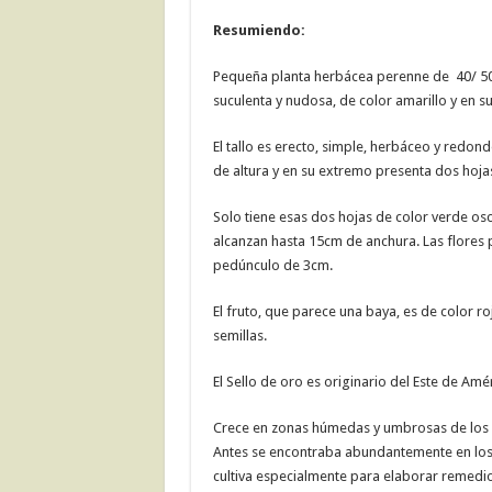
Resumiendo:
Pequeña planta herbácea perenne de 40/ 50 c
suculenta y nudosa, de color amarillo y en s
El tallo es erecto, simple, herbáceo y redond
de altura y en su extremo presenta dos hojas
Solo tiene esas dos hojas de color verde osc
alcanzan hasta 15cm de anchura. Las flores 
pedúnculo de 3cm.
El fruto, que parece una baya, es de color 
semillas.
El Sello de oro es originario del Este de Am
Crece en zonas húmedas y umbrosas de los 
Antes se encontraba abundantemente en los
cultiva especialmente para elaborar remedios