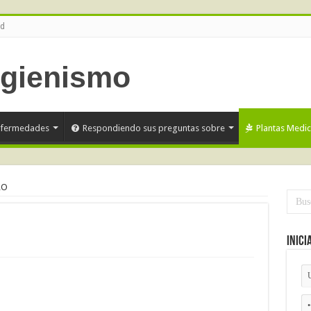
ud
nfermedades
Respondiendo sus preguntas sobre
Plantas Medic
RO
Inici