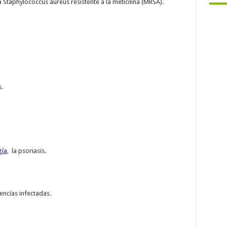
 Staphylococcus aureus resistente a la meticilina (MRSA).
.
gía
, la psoriasis.
encías infectadas.