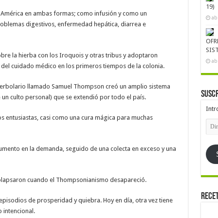
19)
e América en ambas formas; como infusión y como un
ab
problemas digestivos, enfermedad hepática, diarrea e
OFR
SIS
e la hierba con los Iroquois y otras tribus y adoptaron
ab
 del cuidado médico en los primeros tiempos de la colonia.
 herbolario llamado Samuel Thompson creó un amplio sistema
Suscr
un culto personal) que se extendió por todo el país.
Intr
s entusiastas, casi como una cura mágica para muchas
Dire
de
emai
umento en la demanda, seguido de una colecta en exceso y una
e colapsaron cuando el Thompsonianismo desapareció.
Rece
 episodios de prosperidad y quiebra. Hoy en día, otra vez tiene
 intencional.