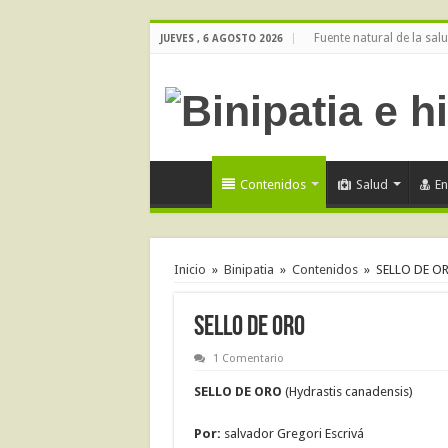
Fuente natural de la sal
JUEVES , 6 AGOSTO 2026
Contenidos
Salud
E
Inicio
»
Binipatia
»
Contenidos
»
SELLO DE O
SELLO DE ORO
1 Comentario
SELLO DE ORO
(Hydrastis canadensis)
Por:
salvador Gregori Escrivá