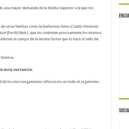
do una mayor demanda de la hierba superior a la que los
Encu
 de otras hierbas como la berberina china (
Coptis chinensis
lium
[Pursh] Nutt.), que no contienen precisamente los mismos
 afecten el cuerpo de la misma forma que lo hace el sello de
historia.
e esta sustancia:
dad de los microorganismos infecciosos en todo el organismo.
Socia