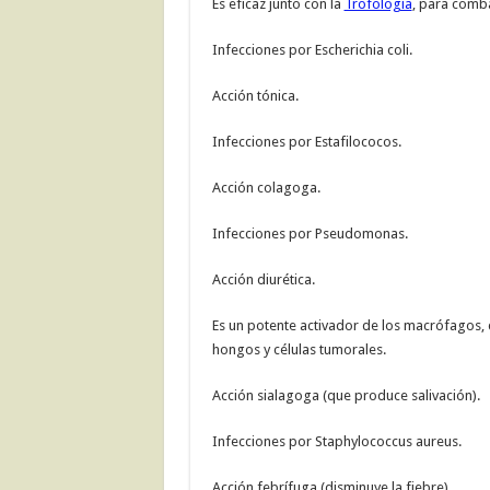
Es eficaz junto con la
Trofología
, para comba
Infecciones por Escherichia coli.
Acción tónica.
Infecciones por Estafilococos.
Acción colagoga.
Infecciones por Pseudomonas.
Acción diurética.
Es un potente activador de los macrófagos, q
hongos y células tumorales.
Acción sialagoga (que produce salivación).
Infecciones por Staphylococcus aureus.
Acción febrífuga (disminuye la fiebre).