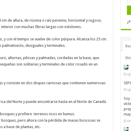
m de altura, de rizoma o raíz perenne, horizontal y rugoso,
¿P
u interior con muchas fibras largas con estolones.
o, y con el tiempo se vuelve de color púrpura. Alcanza los 25 cm.
 palmatisecto, desiguales y terminales.
Rec
uro, alternas, pilosas y palmadas, cordadas en la base, que
Eti
pequeñas son solitarias y terminales de color rosado en un
ag
rojo y consiste en dos drupas carnosas que contienen numerosas
SEP
ag
Soy 
érica del Norte y puede encontrarse hasta en el Norte de Canadá.
víct
prep
bosques y prefiere terrenos ricos en humus.
mayo
 bosques, pero ahora con la pérdida de masas boscosas se
ab
 a base de plantas, etc.