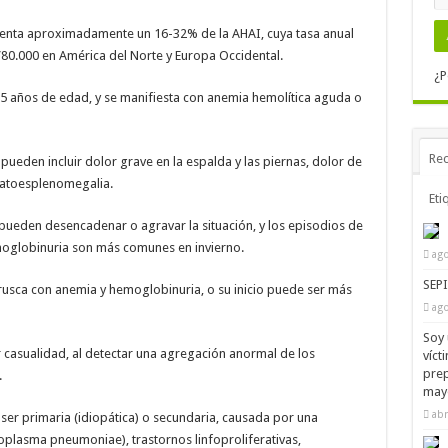
senta aproximadamente un 16-32% de la AHAI, cuya tasa anual
1/80.000 en América del Norte y Europa Occidental.
¿P
5 años de edad, y se manifiesta con anemia hemolítica aguda o
Rec
 pueden incluir dolor grave en la espalda y las piernas, dolor de
epatoesplenomegalia.
Eti
 pueden desencadenar o agravar la situación, y los episodios de
oglobinuria son más comunes en invierno.
ago
SEP
sca con anemia y hemoglobinuria, o su inicio puede ser más
ago
Soy 
r casualidad, al detectar una agregación anormal de los
víct
prep
.
mayo
abr
ser primaria (idiopática) o secundaria, causada por una
plasma pneumoniae), trastornos linfoproliferativas,