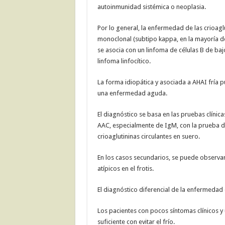
autoinmunidad sistémica o neoplasia.
Por lo general, la enfermedad de las crioagl
monoclonal (subtipo kappa, en la mayoría de 
se asocia con un linfoma de células B de 
linfoma linfocítico.
La forma idiopática y asociada a AHAI fría p
una enfermedad aguda.
El diagnóstico se basa en las pruebas clínica
AAC, especialmente de IgM, con la prueba de 
crioaglutininas circulantes en suero.
En los casos secundarios, se puede observar e
atípicos en el frotis.
El diagnóstico diferencial de la enfermedad d
Los pacientes con pocos síntomas clínicos y
suficiente con evitar el frío.