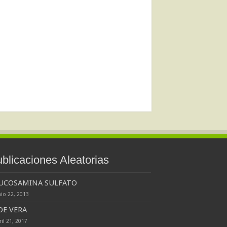
blicaciones Aleatorias
UCOSAMINA SULFATO
nio 22, 2013
OE VERA
ril 21, 2017