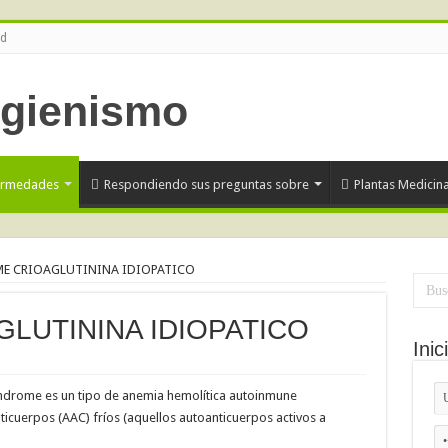
ud
ermedades
Respondiendo sus preguntas sobre
Plantas Medicina
E CRIOAGLUTININA IDIOPATICO
LUTININA IDIOPATICO
Inic
 síndrome es un tipo de anemia hemolítica autoinmune
ticuerpos (AAC) fríos (aquellos autoanticuerpos activos a