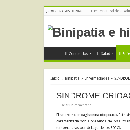
Fuente natural de la sal
JUEVES , 6 AGOSTO 2026
Contenidos
Salud
Enf
Inicio
»
Binipatia
»
Enfermedades
»
SINDROM
SINDROME CRIOAG
Dejar un comentario
El síndrome crioaglutinina idiopático. Este
caracterizada por la presencia de los autoan
temperaturas por debajo de los 30˚C).