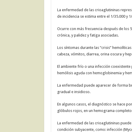
La enfermedad de las crioaglutininas repre
de incidencia se estima entre el 1/35.000 y 
Ocurre con más frecuencia después de los 5
crónica, y palidez y fatiga asociadas.
Los síntomas durante las “crisis” hemolíticas
cabeza, vómitos, diarrea, orina oscura y h
El ambiente frío o una infección coexistente
hemólisis aguda con hemoglobinemia y hem
La enfermedad puede aparecer de forma bru
gradual e insidioso.
En algunos casos, el diagnóstico se hace po
glóbulos rojos, en un hemograma completo
La enfermedad de las crioaglutininas puede 
condición subyacente, como: infección (Myco