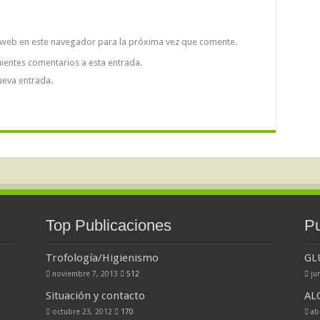
 web en este navegador para la próxima vez que comente.
uientes comentarios a esta entrada.
ueva entrada.
Top Publicaciones
Pu
Trofología/Higienismo
GL
noviembre 7, 2013
512
ju
Situación y contacto
AL
octubre 23, 2012
170
ab