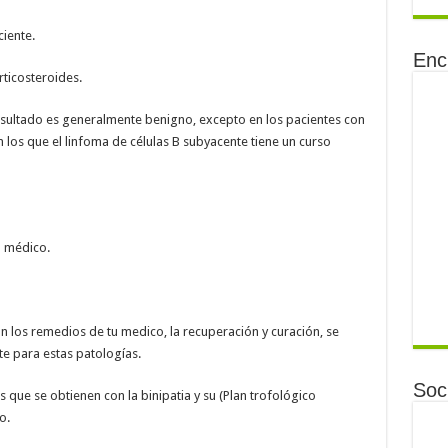
ciente.
Enc
rticosteroides.
esultado es generalmente benigno, excepto en los pacientes con
 los que el linfoma de células B subyacente tiene un curso
u médico.
n los remedios de tu medico, la recuperación y curación, se
te para estas patologías.
Soci
 que se obtienen con la binipatia y su (Plan trofológico
o.