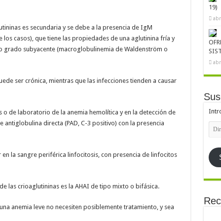
19)
abr
utininas es secundaria y se debe a la presencia de IgM
los casos), que tiene las propiedades de una aglutinina fría y
OFR
bajo grado subyacente (macroglobulinemia de Waldenström o
SIS
abr
uede ser crónica, mientras que las infecciones tienden a causar
Sus
Intr
s o de laboratorio de la anemia hemolítica y en la detección de
antiglobulina directa (PAD, C-3 positivo) con la presencia
Dire
de
emai
n la sangre periférica linfocitosis, con presencia de linfocitos
e las crioaglutininas es la AHAI de tipo mixto o bifásica.
Rec
 una anemia leve no necesiten posiblemente tratamiento, y sea