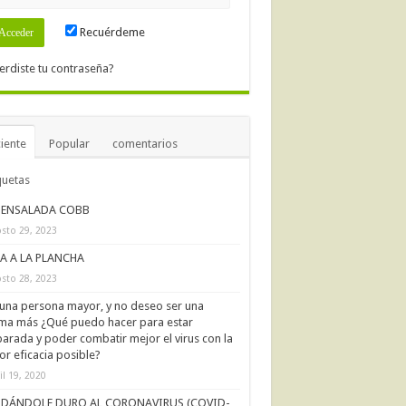
Recuérdeme
erdiste tu contraseña?
iente
Popular
comentarios
quetas
ENSALADA COBB
sto 29, 2023
IA A LA PLANCHA
sto 28, 2023
una persona mayor, y no deseo ser una
ima más ¿Qué puedo hacer para estar
arada y poder combatir mejor el virus con la
r eficacia posible?
il 19, 2020
DÁNDOLE DURO AL CORONAVIRUS (COVID-