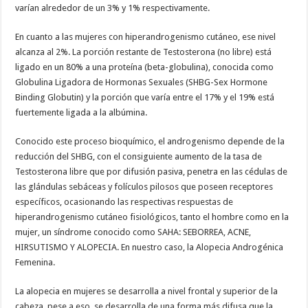
varían alrededor de un 3% y 1% respectivamente.
En cuanto a las mujeres con hiperandrogenismo cutáneo, ese nivel
alcanza al 2%. La porción restante de Testosterona (no libre) está
ligado en un 80% a una proteína (beta-globulina), conocida como
Globulina Ligadora de Hormonas Sexuales (SHBG-Sex Hormone
Binding Globutin) y la porción que varía entre el 17% y el 19% está
fuertemente ligada a la albúmina.
Conocido este proceso bioquímico, el androgenismo depende de la
reducción del SHBG, con el consiguiente aumento de la tasa de
Testosterona libre que por difusión pasiva, penetra en las cédulas de
las glándulas sebáceas y folículos pilosos que poseen receptores
específicos, ocasionando las respectivas respuestas de
hiperandrogenismo cutáneo fisiológicos, tanto el hombre como en la
mujer, un síndrome conocido como SAHA: SEBORREA, ACNE,
HIRSUTISMO Y ALOPECIA. En nuestro caso, la Alopecia Androgénica
Femenina.
La alopecia en mujeres se desarrolla a nivel frontal y superior de la
cabeza, pese a eso, se desarrolla de una forma más difusa que la