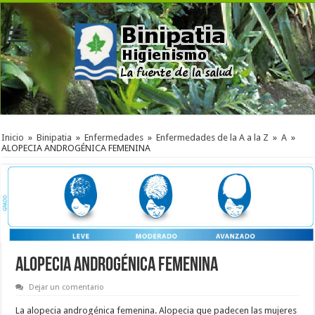
Inicio
»
Binipatia
»
Enfermedades
»
Enfermedades de la A a la Z
»
A
»
ALOPECIA ANDROGÉNICA FEMENINA
ALOPECIA ANDROGÉNICA FEMENINA
Dejar un comentario
La alopecia androgénica femenina. Alopecia que padecen las mujeres