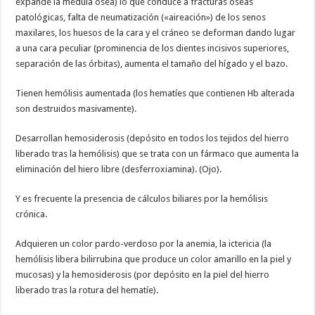
expande la médula ósea) lo que conduce a fracturas óseas
patológicas, falta de neumatización («aireación») de los senos
maxilares, los huesos de la cara y el cráneo se deforman dando lugar
a una cara peculiar (prominencia de los dientes incisivos superiores,
separación de las órbitas), aumenta el tamaño del hígado y el bazo.
Tienen hemólisis aumentada (los hematíes que contienen Hb alterada
son destruidos masivamente).
Desarrollan hemosiderosis (depósito en todos los tejidos del hierro
liberado tras la hemólisis) que se trata con un fármaco que aumenta la
eliminación del hiero libre (desferroxiamina). (Ojo).
Y es frecuente la presencia de cálculos biliares por la hemólisis
crónica.
Adquieren un color pardo-verdoso por la anemia, la ictericia (la
hemólisis libera bilirrubina que produce un color amarillo en la piel y
mucosas) y la hemosiderosis (por depósito en la piel del hierro
liberado tras la rotura del hematíe).