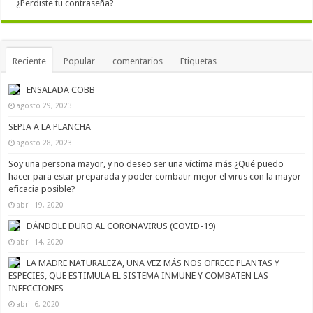
¿Perdiste tu contraseña?
Reciente
Popular
comentarios
Etiquetas
ENSALADA COBB
agosto 29, 2023
SEPIA A LA PLANCHA
agosto 28, 2023
Soy una persona mayor, y no deseo ser una víctima más ¿Qué puedo
hacer para estar preparada y poder combatir mejor el virus con la mayor
eficacia posible?
abril 19, 2020
DÁNDOLE DURO AL CORONAVIRUS (COVID-19)
abril 14, 2020
LA MADRE NATURALEZA, UNA VEZ MÁS NOS OFRECE PLANTAS Y
ESPECIES, QUE ESTIMULA EL SISTEMA INMUNE Y COMBATEN LAS
INFECCIONES
abril 6, 2020