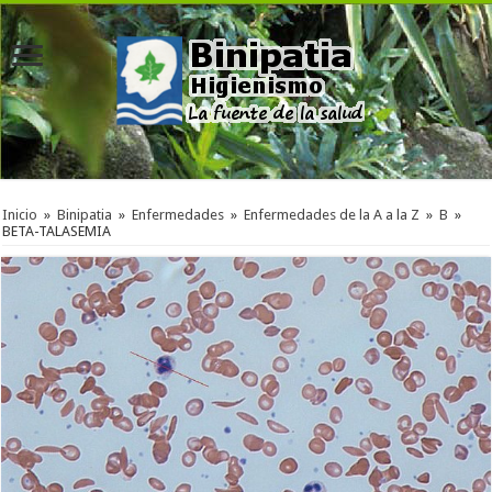
Inicio
»
Binipatia
»
Enfermedades
»
Enfermedades de la A a la Z
»
B
»
BETA-TALASEMIA