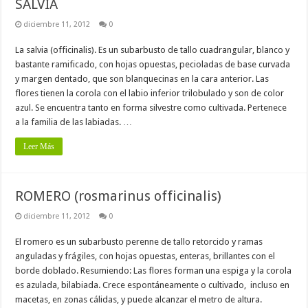
SALVIA
diciembre 11, 2012
0
La salvia (officinalis). Es un subarbusto de tallo cuadrangular, blanco y
bastante ramificado, con hojas opuestas, pecioladas de base curvada
y margen dentado, que son blanquecinas en la cara anterior. Las
flores tienen la corola con el labio inferior trilobulado y son de color
azul. Se encuentra tanto en forma silvestre como cultivada. Pertenece
a la familia de las labiadas. …
Leer Más
ROMERO (rosmarinus officinalis)
diciembre 11, 2012
0
El romero es un subarbusto perenne de tallo retorcido y ramas
anguladas y frágiles, con hojas opuestas, enteras, brillantes con el
borde doblado. Resumiendo: Las flores forman una espiga y la corola
es azulada, bilabiada. Crece espontáneamente o cultivado, incluso en
macetas, en zonas cálidas, y puede alcanzar el metro de altura.