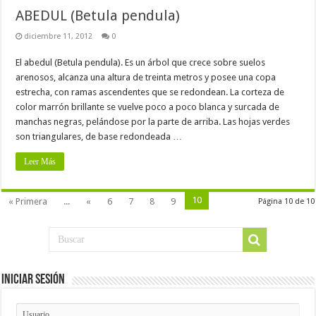
ABEDUL (Betula pendula)
diciembre 11, 2012
0
El abedul (Betula pendula). Es un árbol que crece sobre suelos
arenosos, alcanza una altura de treinta metros y posee una copa
estrecha, con ramas ascendentes que se redondean. La corteza de
color marrón brillante se vuelve poco a poco blanca y surcada de
manchas negras, pelándose por la parte de arriba. Las hojas verdes
son triangulares, de base redondeada …
Leer Más
10
« Primera
...
«
6
7
8
9
Página 10 de 10
Iniciar Sesión