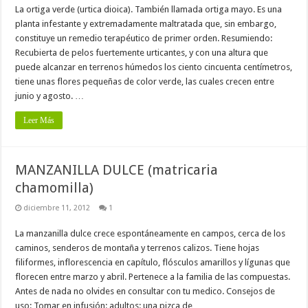
La ortiga verde (urtica dioica). También llamada ortiga mayo. Es una
planta infestante y extremadamente maltratada que, sin embargo,
constituye un remedio terapéutico de primer orden. Resumiendo:
Recubierta de pelos fuertemente urticantes, y con una altura que
puede alcanzar en terrenos húmedos los ciento cincuenta centímetros,
tiene unas flores pequeñas de color verde, las cuales crecen entre
junio y agosto. …
Leer Más
MANZANILLA DULCE (matricaria
chamomilla)
diciembre 11, 2012
1
La manzanilla dulce crece espontáneamente en campos, cerca de los
caminos, senderos de montaña y terrenos calizos. Tiene hojas
filiformes, inflorescencia en capítulo, flósculos amarillos y lígunas que
florecen entre marzo y abril. Pertenece a la familia de las compuestas.
Antes de nada no olvides en consultar con tu medico. Consejos de
uso: Tomar en infusión: adultos: una pizca de …