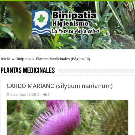
Inicio
»
Binipatia
»
Plantas Medicinales
(Página 10)
Plantas Medicinales
CARDO MARIANO (silybum marianum)
diciembre 11, 2012
1