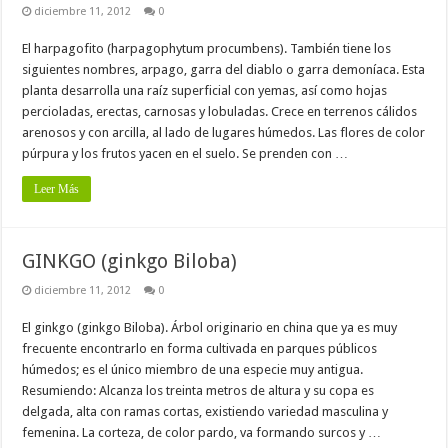
diciembre 11, 2012
0
El harpagofito (harpagophytum procumbens). También tiene los
siguientes nombres, arpago, garra del diablo o garra demoníaca. Esta
planta desarrolla una raíz superficial con yemas, así como hojas
percioladas, erectas, carnosas y lobuladas. Crece en terrenos cálidos
arenosos y con arcilla, al lado de lugares húmedos. Las flores de color
púrpura y los frutos yacen en el suelo. Se prenden con …
Leer Más
GINKGO (ginkgo Biloba)
diciembre 11, 2012
0
El ginkgo (ginkgo Biloba). Árbol originario en china que ya es muy
frecuente encontrarlo en forma cultivada en parques públicos
húmedos; es el único miembro de una especie muy antigua.
Resumiendo: Alcanza los treinta metros de altura y su copa es
delgada, alta con ramas cortas, existiendo variedad masculina y
femenina. La corteza, de color pardo, va formando surcos y …