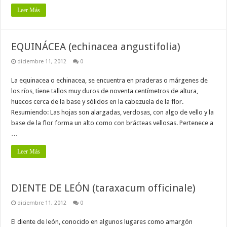
Leer Más
EQUINÁCEA (echinacea angustifolia)
diciembre 11, 2012
0
La equinacea o echinacea, se encuentra en praderas o márgenes de
los ríos, tiene tallos muy duros de noventa centímetros de altura,
huecos cerca de la base y sólidos en la cabezuela de la flor.
Resumiendo: Las hojas son alargadas, verdosas, con algo de vello y la
base de la flor forma un alto como con brácteas vellosas. Pertenece a
…
Leer Más
DIENTE DE LEÓN (taraxacum officinale)
diciembre 11, 2012
0
El diente de león, conocido en algunos lugares como amargón