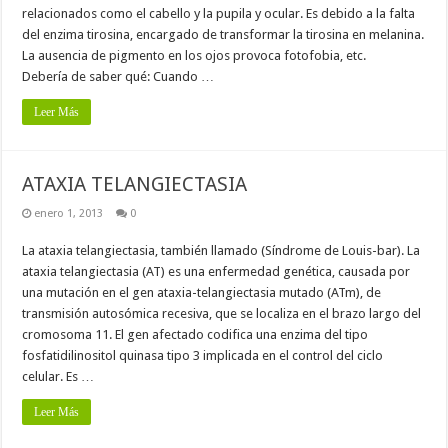
relacionados como el cabello y la pupila y ocular. Es debido a la falta
del enzima tirosina, encargado de transformar la tirosina en melanina.
La ausencia de pigmento en los ojos provoca fotofobia, etc.
Debería de saber qué: Cuando …
Leer Más
ATAXIA TELANGIECTASIA
enero 1, 2013
0
La ataxia telangiectasia, también llamado (Síndrome de Louis-bar). La
ataxia telangiectasia (AT) es una enfermedad genética, causada por
una mutación en el gen ataxia-telangiectasia mutado (ATm), de
transmisión autosómica recesiva, que se localiza en el brazo largo del
cromosoma 11. El gen afectado codifica una enzima del tipo
fosfatidilinositol quinasa tipo 3 implicada en el control del ciclo
celular. Es …
Leer Más