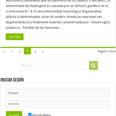
autosómica dominante que se manifiesta en los adultos o ancianos. La
enfermedad de Huntington es causada por un defecto genético en el
cromosoma N.° 4. Es una enfermedad neurológica degenerativa
(afecta a determinadas zonas el cerebro donde las neuronas van
degenerándose y finalmente mueren) caracterizada por: -Desarreglos
psíquicos. -Pérdida de las funciones …
Leer Más
3
«
1
2
4
»
Página 3 de 4
Iniciar Sesión
Recuérdeme