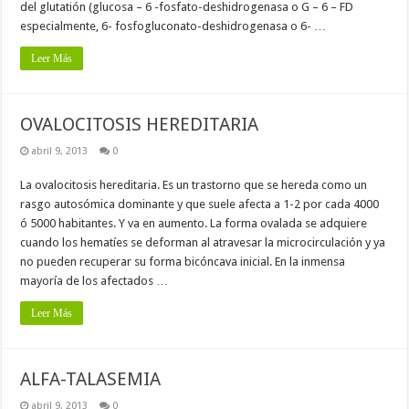
del glutatión (glucosa – 6 -fosfato-deshidrogenasa o G – 6 – FD
especialmente, 6- fosfogluconato-deshidrogenasa o 6- …
Leer Más
OVALOCITOSIS HEREDITARIA
abril 9, 2013
0
La ovalocitosis hereditaria. Es un trastorno que se hereda como un
rasgo autosómica dominante y que suele afecta a 1-2 por cada 4000
ó 5000 habitantes. Y va en aumento. La forma ovalada se adquiere
cuando los hematíes se deforman al atravesar la microcirculación y ya
no pueden recuperar su forma bicóncava inicial. En la inmensa
mayoría de los afectados …
Leer Más
ALFA-TALASEMIA
abril 9, 2013
0