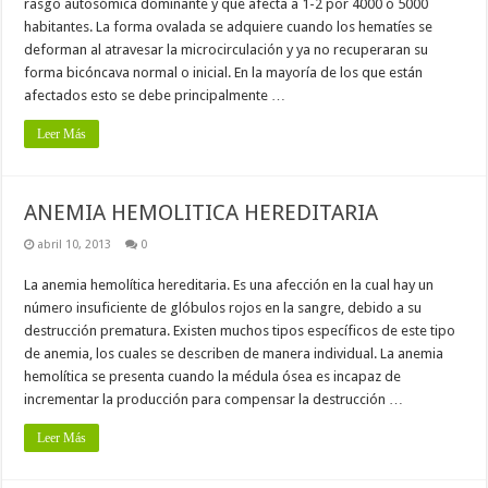
rasgo autosómica dominante y que afecta a 1-2 por 4000 ó 5000
habitantes. La forma ovalada se adquiere cuando los hematíes se
deforman al atravesar la microcirculación y ya no recuperaran su
forma bicóncava normal o inicial. En la mayoría de los que están
afectados esto se debe principalmente …
Leer Más
ANEMIA HEMOLITICA HEREDITARIA
abril 10, 2013
0
La anemia hemolítica hereditaria. Es una afección en la cual hay un
número insuficiente de glóbulos rojos en la sangre, debido a su
destrucción prematura. Existen muchos tipos específicos de este tipo
de anemia, los cuales se describen de manera individual. La anemia
hemolítica se presenta cuando la médula ósea es incapaz de
incrementar la producción para compensar la destrucción …
Leer Más