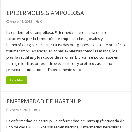
EPIDERMOLISIS AMPOLLOSA
enero 11, 2013
0
La epidermólisis ampollosa. Enfermedad hereditaria que se
caracteriza por la formación de ampollas claras, ovales y
hemorrágicas; suelen estar causadas por golpes, exceso de presión o
traumatismos. Aparecen en zonas expuestas como las manos, los
pies, las rodillas y los codos de varones. El tratamiento consiste en
corregir los trastornos hidroelectrolíticos y proteicos así como
prevenir las infecciones. Especialmente si no …
Leer Más
ENFERMEDAD DE HARTNUP
enero 4, 2013
0
La enfermedad de hartnup. La enfermedad de Hartnup (frecuencia de
uno de cada 20 000 -24 000 recién nacidos). Enfermedad hereditaria