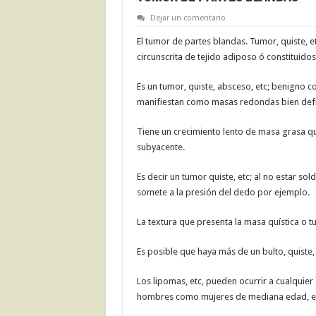
Dejar un comentario
El tumor de partes blandas. Tumor, quiste, 
circunscrita de tejido adiposo ó constituidos
Es un tumor, quiste, absceso, etc; benigno 
manifiestan como masas redondas bien defi
Tiene un crecimiento lento de masa grasa qu
subyacente.
Es decir un tumor quiste, etc; al no estar s
somete a la presión del dedo por ejemplo.
La textura que presenta la masa quística o t
Es posible que haya más de un bulto, quiste,
Los lipomas, etc, pueden ocurrir a cualquie
hombres como mujeres de mediana edad, et