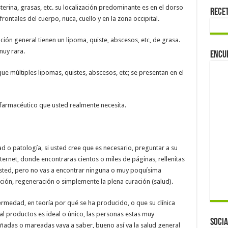
erina, grasas, etc. su localización predominante es en el dorso
Rece
rontales del cuerpo, nuca, cuello y en la zona occipital.
ón general tienen un lipoma, quiste, abscesos, etc, de grasa.
muy rara.
Encu
que múltiples lipomas, quistes, abscesos, etc; se presentan en el
 farmacéutico que usted realmente necesita.
o patología, si usted cree que es necesario, preguntar a su
internet, donde encontraras cientos o miles de páginas, rellenitas
sted, pero no vas a encontrar ninguna o muy poquísima
ción, regeneración o simplemente la plena curación (salud).
ermedad, en teoría por qué se ha producido, o que su clínica
tal productos es ideal o único, las personas estas muy
Socia
ñadas o mareadas vaya a saber, bueno así va la salud general