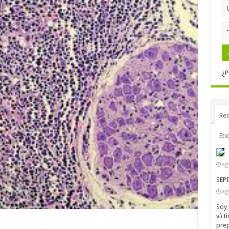
¿P
Rec
Eti
ag
SEP
ag
Soy 
víct
prep