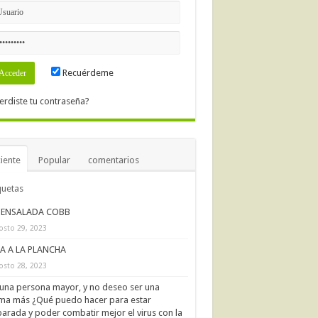
Recuérdeme
erdiste tu contraseña?
iente
Popular
comentarios
quetas
ENSALADA COBB
osto 29, 2023
IA A LA PLANCHA
osto 28, 2023
una persona mayor, y no deseo ser una
ima más ¿Qué puedo hacer para estar
arada y poder combatir mejor el virus con la