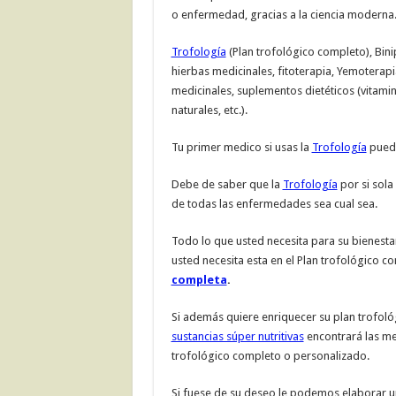
o enfermedad, gracias a la ciencia moderna
Trofología
(Plan trofológico completo), Bini
hierbas medicinales, fitoterapia, Yemoterapi
medicinales, suplementos dietéticos (vitamin
naturales, etc.).
Tu primer medico si usas la
Trofología
puede
Debe de saber que la
Trofología
por si sola
de todas las enfermedades sea cual sea.
Todo lo que usted necesita para su bienestar
usted necesita esta en el Plan trofológico 
completa
.
Si además quiere enriquecer su plan trofol
sustancias súper nutritivas
encontrará las me
trofológico completo o personalizado.
Si fuese de su deseo le podemos elaborar u