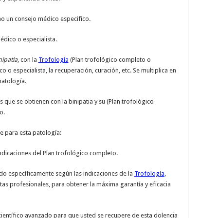
mo un consejo médico especifico.
dico o especialista.
nipatia
, con la
Trofología
(Plan trofológico completo o
o especialista, la recuperación, curación, etc. Se multiplica en
patología.
 que se obtienen con la binipatia y su (Plan trofológico
o.
 para esta patología:
indicaciones del Plan trofológico completo.
do específicamente según las indicaciones de la
Trofología
,
tas profesionales, para obtener la máxima garantía y eficacia
ientífico avanzado para que usted se recupere de esta dolencia