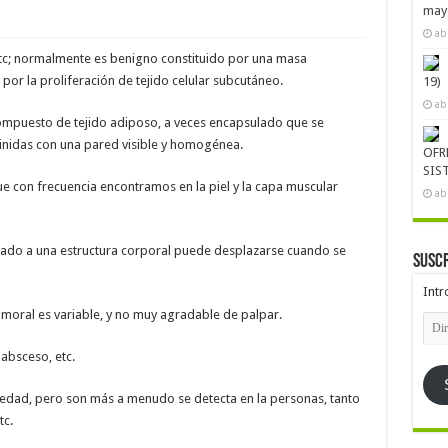
mayo
ab
etc; normalmente es benigno constituido por una masa
 por la proliferación de tejido celular subcutáneo.
19)
ab
compuesto de tejido adiposo, a veces encapsulado que se
nidas con una pared visible y homogénea.
OFR
SIS
e con frecuencia encontramos en la piel y la capa muscular
ab
oldado a una estructura corporal puede desplazarse cuando se
Suscr
Intr
umoral es variable, y no muy agradable de palpar.
Dire
de
emai
 absceso, etc.
r edad, pero son más a menudo se detecta en la personas, tanto
c.