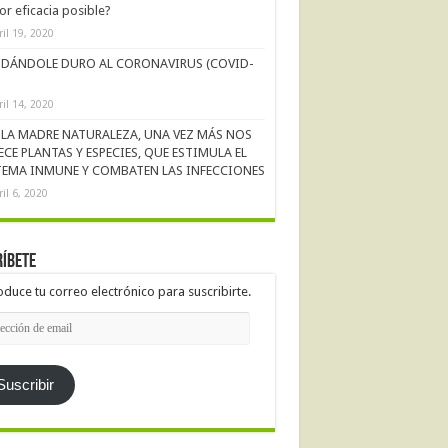
r eficacia posible?
ril 19, 2020
DÁNDOLE DURO AL CORONAVIRUS (COVID-
ril 14, 2020
LA MADRE NATURALEZA, UNA VEZ MÁS NOS
ECE PLANTAS Y ESPECIES, QUE ESTIMULA EL
TEMA INMUNE Y COMBATEN LAS INFECCIONES
ril 6, 2020
íbete
oduce tu correo electrónico para suscribirte.
cción
l
Suscribir