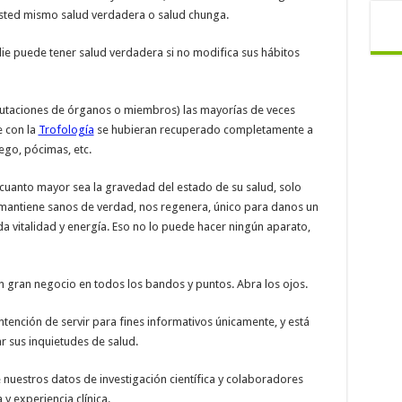
usted mismo salud verdadera o salud chunga.
ie puede tener salud verdadera si no modifica sus hábitos
utaciones de órganos o miembros) las mayorías de veces
 con la
Trofología
se hubieran recuperado completamente a
ego, pócimas, etc.
uanto mayor sea la gravedad del estado de su salud, solo
 mantiene sanos de verdad, nos regenera, único para danos un
 da vitalidad y energía. Eso no lo puede hacer ningún aparato,
un gran negocio en todos los bandos y puntos. Abra los ojos.
ntención de servir para fines informativos únicamente, y está
r sus inquietudes de salud.
 nuestros datos de investigación científica y colaboradores
 y experiencia clínica.