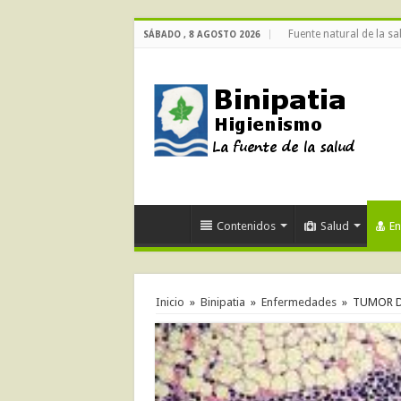
Fuente natural de la sa
SÁBADO , 8 AGOSTO 2026
Contenidos
Salud
E
Inicio
»
Binipatia
»
Enfermedades
»
TUMOR D