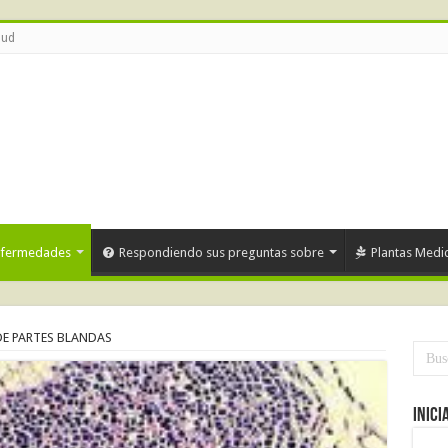
lud
nfermedades
Respondiendo sus preguntas sobre
Plantas Medic
E PARTES BLANDAS
Inici