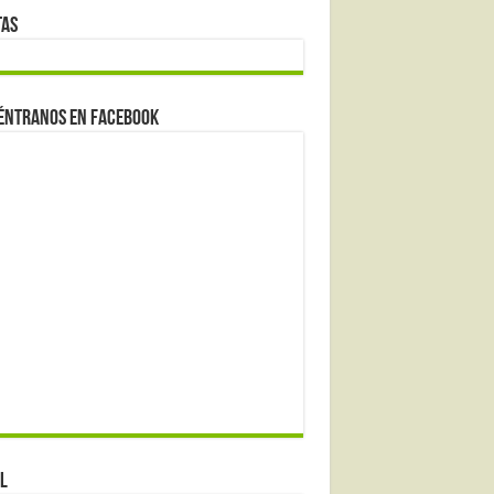
tas
éntranos en Facebook
l