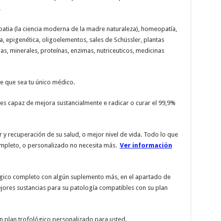
.
patia (la ciencia moderna de la madre naturaleza), homeopatía,
a, epigenética, oligoelementos, sales de Schüssler, plantas
as, minerales, proteínas, enzimas, nutriceuticos, medicinas
 que sea tu único médico.
 es capaz de mejora sustancialmente e radicar o curar el 99,9%
 y recuperación de su salud, o mejor nivel de vida. Todo lo que
completo, o personalizado no necesita más.
Ver información
ógico completo con algún suplemento más, en el apartado de
jores sustancias para su patología compatibles con su plan
n plan trofológico personalizado para usted.