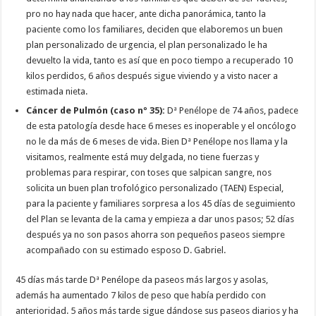
pro no hay nada que hacer, ante dicha panorámica, tanto la
paciente como los familiares, deciden que elaboremos un buen
plan personalizado de urgencia, el plan personalizado le ha
devuelto la vida, tanto es así que en poco tiempo a recuperado 10
kilos perdidos, 6 años después sigue viviendo y a visto nacer a
estimada nieta.
Cáncer de Pulmón (caso nº 35):
Dª Penélope de 74 años, padece
de esta patología desde hace 6 meses es inoperable y el oncólogo
no le da más de 6 meses de vida. Bien Dª Penélope nos llama y la
visitamos, realmente está muy delgada, no tiene fuerzas y
problemas para respirar, con toses que salpican sangre, nos
solicita un buen plan trofológico personalizado (TAEN) Especial,
para la paciente y familiares sorpresa a los 45 días de seguimiento
del Plan se levanta de la cama y empieza a dar unos pasos; 52 días
después ya no son pasos ahorra son pequeños paseos siempre
acompañado con su estimado esposo D. Gabriel.
45 días más tarde Dª Penélope da paseos más largos y asolas,
además ha aumentado 7 kilos de peso que había perdido con
anterioridad. 5 años más tarde sigue dándose sus paseos diarios y ha