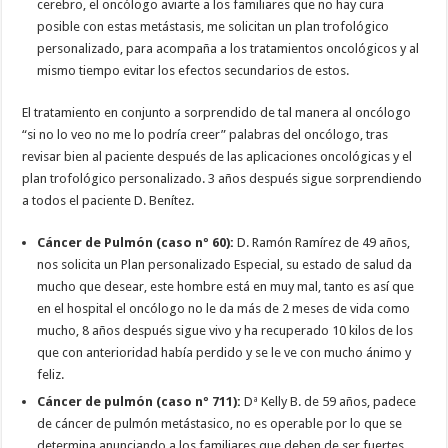
cerebro, el oncólogo aviarte a los familiares que no hay cura
posible con estas metástasis, me solicitan un plan trofológico
personalizado, para acompaña a los tratamientos oncológicos y al
mismo tiempo evitar los efectos secundarios de estos.
El tratamiento en conjunto a sorprendido de tal manera al oncólogo
“si no lo veo no me lo podría creer” palabras del oncólogo, tras
revisar bien al paciente después de las aplicaciones oncológicas y el
plan trofológico personalizado. 3 años después sigue sorprendiendo
a todos el paciente D. Benítez.
Cáncer de Pulmón (caso nº 60):
D. Ramón Ramírez de 49 años,
nos solicita un Plan personalizado Especial, su estado de salud da
mucho que desear, este hombre está en muy mal, tanto es así que
en el hospital el oncólogo no le da más de 2 meses de vida como
mucho, 8 años después sigue vivo y ha recuperado 10 kilos de los
que con anterioridad había perdido y se le ve con mucho ánimo y
feliz.
Cáncer de pulmón (caso nº 711):
Dª Kelly B. de 59 años, padece
de cáncer de pulmón metástasico, no es operable por lo que se
determina anunciando a los familiares que deben de ser fuertes,