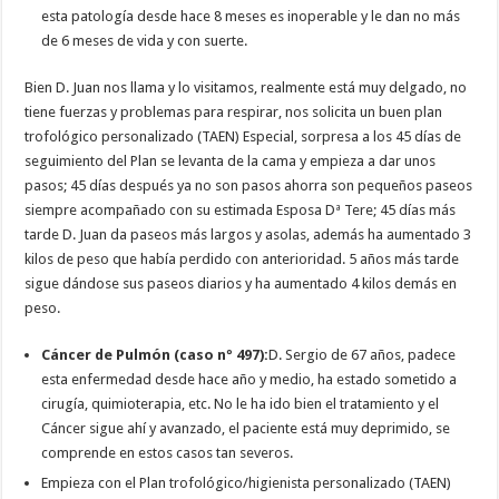
esta patología desde hace 8 meses es inoperable y le dan no más
de 6 meses de vida y con suerte.
Bien D. Juan nos llama y lo visitamos, realmente está muy delgado, no
tiene fuerzas y problemas para respirar, nos solicita un buen plan
trofológico personalizado (TAEN) Especial, sorpresa a los 45 días de
seguimiento del Plan se levanta de la cama y empieza a dar unos
pasos; 45 días después ya no son pasos ahorra son pequeños paseos
siempre acompañado con su estimada Esposa Dª Tere; 45 días más
tarde D. Juan da paseos más largos y asolas, además ha aumentado 3
kilos de peso que había perdido con anterioridad. 5 años más tarde
sigue dándose sus paseos diarios y ha aumentado 4 kilos demás en
peso.
Cáncer de Pulmón (caso nº 497):
D. Sergio de 67 años, padece
esta enfermedad desde hace año y medio, ha estado sometido a
cirugía, quimioterapia, etc. No le ha ido bien el tratamiento y el
Cáncer sigue ahí y avanzado, el paciente está muy deprimido, se
comprende en estos casos tan severos.
Empieza con el Plan trofológico/higienista personalizado (TAEN)