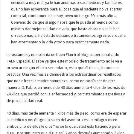
encuentra muy mal, ya le han anunciado sus médicos y familiares,
que no hay esperanza para él, cosa que el paciente no va acertar
como tal, como puede ser soy joven no tengo 90 o más años.
Convencido de que si algo habrá que le pueda al menos como
mínimo dar mejor calidad de vida, que hasta ahora no se le han
ofrecido nadie, ha estado utilizando tratamientos agresivos, que le
han atormentado la vida y todo para prácticamente nada.
Le visitamos y nos solicita un buen Plan trofológico personalizado
TAEN Especial. Él sabe ya que este modelo de tratamiento no le va a
provocar ningún efecto secundario, es lo que él desea, lo pone en
práctica. Una vez más se demuestra los extraordinarios resultados
que nos ofrece la madre naturaleza, como no podía ser de otra
manera; D. Pablo, en menos de 40 días aumenta 4 kilos de los más de
24 kilos que perdió con la enfermedad y los tratamientos agresivos y
de poca utilidad real.
40 días, más tarde aumenta 1 kilos más de peso, como era de esperar
su médico y oncólogo no salen del asombro es un milagro dicen
ambos uno de ellos le dice “no sé lo que usted está haciendo pero
siga”, por supuesto que sigue así. 7 años después aumentado 7 kilos