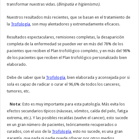
transformar nuestras vidas. (
Binipatia e higienismo).
Nuestros resultados más recientes, que se basan en el tratamiento de
la
Trofología
, son muy alentadores y extremadamente eficaces.
Resultados espectaculares, remisiones completas, la desaparición
completa de la enfermedad se pueden ver en más del 78% de los
pacientes que reciben el Plan trofológico completo, y en más del 98%
de los pacientes que reciben el Plan trofológico personalizado bien
elaborado.
Debe de saber que la
Trofología
, bien elaborada y aconsejada por si
sola es capaz de radicar o curar el 96,6% de todos los canceres,
tumores, etc.
Nota:
Esto es muy importante para esta patología. Más evita los
efectos secundarios típicos (náuseas, vómitos, caída del pelo, fatiga
extrema, etc.). Y las posibles recaídas (vuelve el cancer), esto sucede
en un gran número de pacientes, teóricamente recuperados o
curados, con el uso de la
Trofología
, esto no sucede, es una gran
garantía, que nada ni nadie puede ofrecer por otros medios.