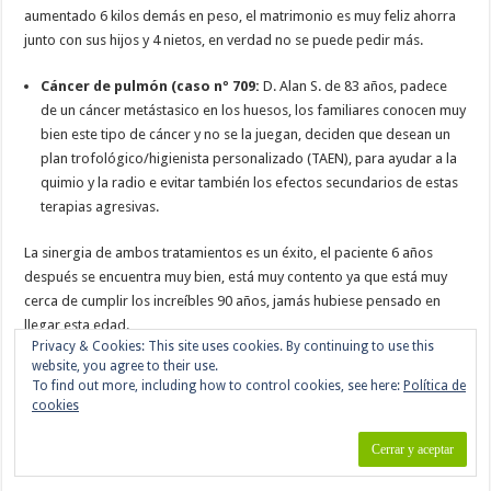
aumentado 6 kilos demás en peso, el matrimonio es muy feliz ahorra
junto con sus hijos y 4 nietos, en verdad no se puede pedir más.
Cáncer de pulmón (caso nº 709:
D. Alan S. de 83 años, padece
de un cáncer metástasico en los huesos, los familiares conocen muy
bien este tipo de cáncer y no se la juegan, deciden que desean un
plan trofológico/higienista personalizado (TAEN), para ayudar a la
quimio y la radio e evitar también los efectos secundarios de estas
terapias agresivas.
La sinergia de ambos tratamientos es un éxito, el paciente 6 años
después se encuentra muy bien, está muy contento ya que está muy
cerca de cumplir los increíbles 90 años, jamás hubiese pensado en
llegar esta edad.
Privacy & Cookies: This site uses cookies. By continuing to use this
website, you agree to their use.
Cáncer de Pulmón (caso nº 97):
D. Andrés de 71 años, padece
To find out more, including how to control cookies, see here:
Política de
esta enfermedad desde hace año y medio, ha estado sometido a
cookies
cirugía, quimioterapia, radioterapia, etc. No le ha ido bien ningún
tratamiento de los citados por si solos, y el Cáncer sigue ahí y
avanzado, el paciente está muy deprimido.