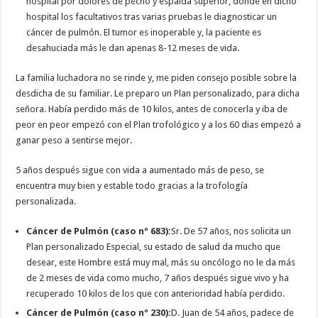
hospital por dolores de pecho y espalda superior, donde en dicho
hospital los facultativos tras varias pruebas le diagnosticar un
cáncer de pulmón. El tumor es inoperable y, la paciente es
desahuciada más le dan apenas 8-12 meses de vida.
La familia luchadora no se rinde y, me piden consejo posible sobre la
desdicha de su familiar. Le preparo un Plan personalizado, para dicha
señora. Había perdido más de 10 kilos, antes de conocerla y iba de
peor en peor empezó con el Plan trofológico y a los 60 dias empezó a
ganar peso a sentirse mejor.
5 años después sigue con vida a aumentado más de peso, se
encuentra muy bien y estable todo gracias a la trofología
personalizada.
Cáncer de Pulmón (caso nº 683):
Sr. De 57 años, nos solicita un
Plan personalizado Especial, su estado de salud da mucho que
desear, este Hombre está muy mal, más su oncólogo no le da más
de 2 meses de vida como mucho, 7 años después sigue vivo y ha
recuperado 10 kilos de los que con anterioridad había perdido.
Cáncer de Pulmón (caso nº 230):
D. Juan de 54 años, padece de