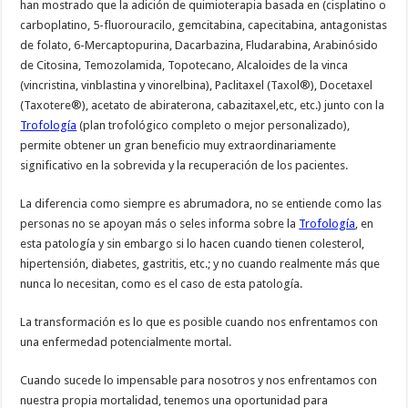
han mostrado que la adición de quimioterapia basada en (cisplatino o
carboplatino, 5-fluorouracilo, gemcitabina, capecitabina, antagonistas
de folato, 6-Mercaptopurina, Dacarbazina, Fludarabina, Arabinósido
de Citosina, Temozolamida, Topotecano, Alcaloides de la vinca
(vincristina, vinblastina y vinorelbina), Paclitaxel (Taxol®), Docetaxel
(Taxotere®), acetato de abiraterona, cabazitaxel,etc, etc.) junto con la
Trofología
(plan trofológico completo o mejor personalizado),
permite obtener un gran beneficio muy extraordinariamente
significativo en la sobrevida y la recuperación de los pacientes.
La diferencia como siempre es abrumadora, no se entiende como las
personas no se apoyan más o seles informa sobre la
Trofología
, en
esta patología y sin embargo si lo hacen cuando tienen colesterol,
hipertensión, diabetes, gastritis, etc.; y no cuando realmente más que
nunca lo necesitan, como es el caso de esta patología.
La transformación es lo que es posible cuando nos enfrentamos con
una enfermedad potencialmente mortal.
Cuando sucede lo impensable para nosotros y nos enfrentamos con
nuestra propia mortalidad, tenemos una oportunidad para