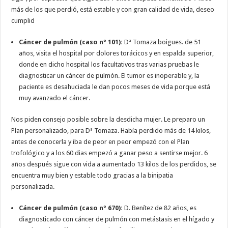
más de los que perdió, está estable y con gran calidad de vida, deseo
cumplid
Cáncer de pulmón (caso nº 101):
Dª Tomaza boigues. de 51
años, visita el hospital por dolores torácicos y en espalda superior,
donde en dicho hospital los facultativos tras varias pruebas le
diagnosticar un cáncer de pulmón. El tumor es inoperable y, la
paciente es desahuciada le dan pocos meses de vida porque está
muy avanzado el cáncer.
Nos piden consejo posible sobre la desdicha mujer. Le preparo un
Plan personalizado, para Dª Tomaza. Había perdido más de 14 kilos,
antes de conocerla y iba de peor en peor empezó con el Plan
trofológico y a los 60 dias empezó a ganar peso a sentirse mejor. 6
años después sigue con vida a aumentado 13 kilos de los perdidos, se
encuentra muy bien y estable todo gracias a la binipatia
personalizada.
Cáncer de pulmón (caso nº 670):
D. Benítez de 82 años, es
diagnosticado con cáncer de pulmón con metástasis en el hígado y