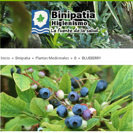
Inicio
»
Binipatia
»
Plantas Medicinales
»
B
»
BLUEBERRY