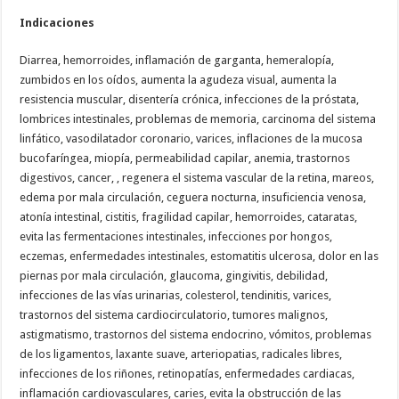
Indicaciones
Diarrea, hemorroides, inflamación de garganta, hemeralopía,
zumbidos en los oídos, aumenta la agudeza visual, aumenta la
resistencia muscular, disentería crónica, infecciones de la próstata,
lombrices intestinales, problemas de memoria, carcinoma del sistema
linfático, vasodilatador coronario, varices, inflaciones de la mucosa
bucofaríngea, miopía, permeabilidad capilar, anemia, trastornos
digestivos, cancer, , regenera el sistema vascular de la retina, mareos,
edema por mala circulación, ceguera nocturna, insuficiencia venosa,
atonía intestinal, cistitis, fragilidad capilar, hemorroides, cataratas,
evita las fermentaciones intestinales, infecciones por hongos,
eczemas, enfermedades intestinales, estomatitis ulcerosa, dolor en las
piernas por mala circulación, glaucoma, gingivitis, debilidad,
infecciones de las vías urinarias, colesterol, tendinitis, varices,
trastornos del sistema cardiocirculatorio, tumores malignos,
astigmatismo, trastornos del sistema endocrino, vómitos, problemas
de los ligamentos, laxante suave, arteriopatias, radicales libres,
infecciones de los riñones, retinopatías, enfermedades cardiacas,
inflamación cardiovasculares, caries, evita la obstrucción de las