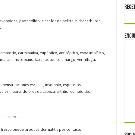
Rece
lavonoides, partenólido, alcanfor de pelitre, hidrocarburos
.
Encu
lamatorio, carminativa, eupéptico, antiséptico, espasmolítico,
ia, antimicrobiano, laxante, tónico amargo, vermífuga.
to, menstruaciones escasas, insomnio, espasmos
ales, fiebre, dolores de cabeza, artritis reumatoide.
a lactancia.
 fresco puede producir dermatitis por contacto.