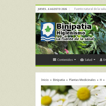
Fuente natural de la sal
JUEVES , 6 AGOSTO 2026
Contenidos
Salud
E
Inicio
»
Binipatia
»
Plantas Medicinales
»
H
»