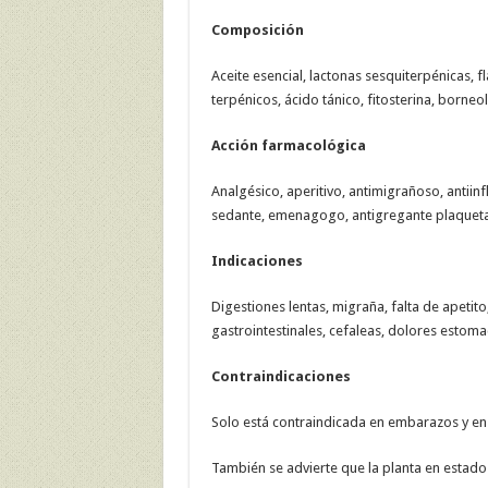
Composición
Aceite esencial, lactonas sesquiterpénicas, f
terpénicos, ácido tánico, fitosterina, borneol
Acción farmacológica
Analgésico, aperitivo, antimigrañoso, antiinf
sedante, emenagogo, antigregante plaquetar
Indicaciones
Digestiones lentas, migraña, falta de apeti
gastrointestinales, cefaleas, dolores estomac
Contraindicaciones
Solo está contraindicada en embarazos y en l
También se advierte que la planta en estado