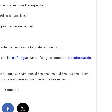
mo un consejo médico especifico.
dico o especialista.
empre marcas de calidad.
ante o experto en la binipatia e higienismo.
con la (
Trofología
) Plan trofológico completo:
Ver información
n nosotros. O llámenos al 626 868 980 o al 650 273 886 o bien
dos de atenderle en cualquiera que sea su caso.
Compartir…