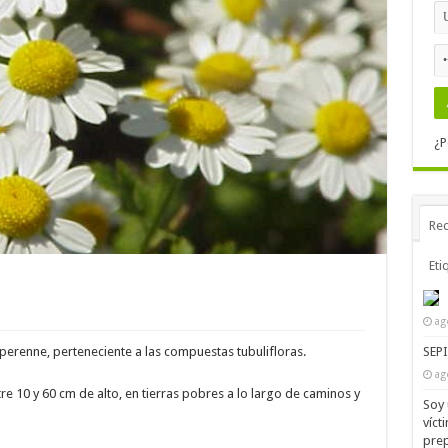
¿P
Rec
Eti
ag
SEP
 perenne, perteneciente a las compuestas tubulifloras.
ag
re 10 y 60 cm de alto, en tierras pobres a lo largo de caminos y
Soy 
víct
prep