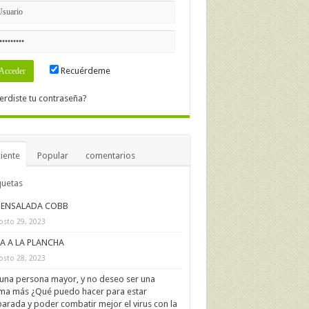
Recuérdeme
erdiste tu contraseña?
iente
Popular
comentarios
quetas
ENSALADA COBB
osto 29, 2023
IA A LA PLANCHA
osto 28, 2023
una persona mayor, y no deseo ser una
ima más ¿Qué puedo hacer para estar
arada y poder combatir mejor el virus con la