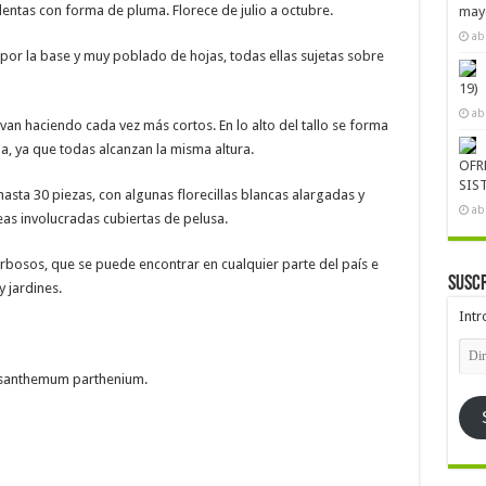
entas con forma de pluma. Florece de julio a octubre.
mayo
ab
 por la base y muy poblado de hojas, todas ellas sujetas sobre
19)
ab
an haciendo cada vez más cortos. En lo alto del tallo se forma
a, ya que todas alcanzan la misma altura.
OFR
SIS
asta 30 piezas, con algunas florecillas blancas alargadas y
ab
eas involucradas cubiertas de pelusa.
erbosos, que se puede encontrar en cualquier parte del país e
Suscr
y jardines.
Intr
Dire
de
emai
rysanthemum parthenium.