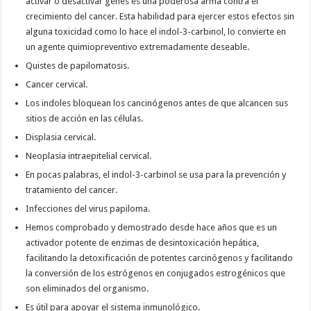
activar o desactivar genes es una poderosa arma contra el
crecimiento del cancer. Esta habilidad para ejercer estos efectos sin
alguna toxicidad como lo hace el indol-3-carbinol, lo convierte en
un agente quimiopreventivo extremadamente deseable.
Quistes de papilomatosis.
Cancer cervical.
Los indoles bloquean los cancinógenos antes de que alcancen sus
sitios de acción en las células.
Displasia cervical.
Neoplasia intraepitelial cervical.
En pocas palabras, el indol-3-carbinol se usa para la prevención y
tratamiento del cancer.
Infecciones del virus papiloma.
Hemos comprobado y demostrado desde hace años que es un
activador potente de enzimas de desintoxicación hepática,
facilitando la detoxificación de potentes carcinógenos y facilitando
la conversión de los estrógenos en conjugados estrogénicos que
son eliminados del organismo.
Es útil para apoyar el sistema inmunológico.