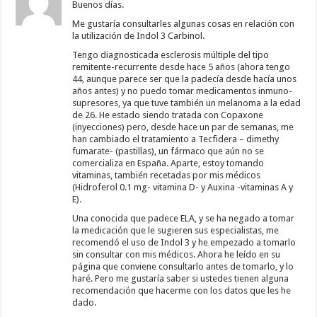
Buenos días.
Me gustaría consultarles algunas cosas en relación con
la utilización de Indol 3 Carbinol.
Tengo diagnosticada esclerosis múltiple del tipo
remitente-recurrente desde hace 5 años (ahora tengo
44, aunque parece ser que la padecía desde hacía unos
años antes) y no puedo tomar medicamentos inmuno-
supresores, ya que tuve también un melanoma a la edad
de 26. He estado siendo tratada con Copaxone
(inyecciones) pero, desde hace un par de semanas, me
han cambiado el tratamiento a Tecfidera – dimethy
fumarate- (pastillas), un fármaco que aún no se
comercializa en España. Aparte, estoy tomando
vitaminas, también recetadas por mis médicos
(Hidroferol 0.1 mg- vitamina D- y Auxina -vitaminas A y
E).
Una conocida que padece ELA, y se ha negado a tomar
la medicación que le sugieren sus especialistas, me
recomendó el uso de Indol 3 y he empezado a tomarlo
sin consultar con mis médicos. Ahora he leído en su
página que conviene consultarlo antes de tomarlo, y lo
haré. Pero me gustaría saber si ustedes tienen alguna
recomendación que hacerme con los datos que les he
dado.