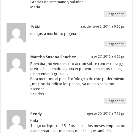
Gracias de antemano y saludos.
María
Responder
IVAN
septiembre 2, 2014 a 9:50 pm
me gusta mucho su pagina
Responder
Martha Susana Sanchez
mayo 27, 2015 a 4:56 pm
Buen dia , no veo descrito accion sobre cancer de vejiga
uretral, han tenido alguna experiencia en estos casos ,
de antemano gracias .
Para meterme al plan Trofologico de este padecimiento
, me podria indicar los pasos , ya que no se como
acceder.
Saludos !
Responder
Bendy
agosto 30, 2017 a 7:18 pm
Hola
Tengo un hijo con 15 años , hace dos meses empezaron
a aumentarle las mamas y me dice que también le