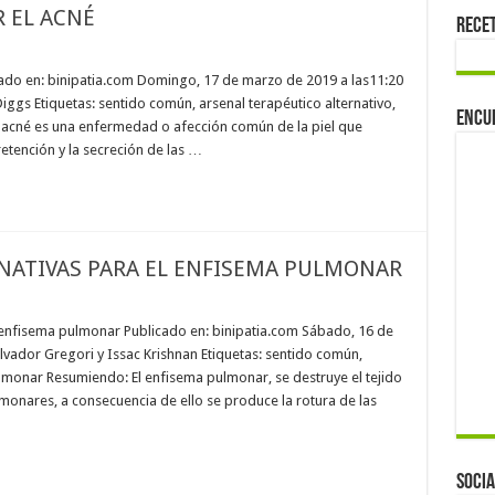
 EL ACNÉ
Rece
cado en: binipatia.com Domingo, 17 de marzo de 2019 a las11:20
iggs Etiquetas: sentido común, arsenal terapéutico alternativo,
Encu
l acné es una enfermedad o afección común de la piel que
retención y la secreción de las …
ATIVAS PARA EL ENFISEMA PULMONAR
enfisema pulmonar Publicado en: binipatia.com Sábado, 16 de
alvador Gregori y Issac Krishnan Etiquetas: sentido común,
ulmonar Resumiendo: El enfisema pulmonar, se destruye el tejido
monares, a consecuencia de ello se produce la rotura de las
Socia