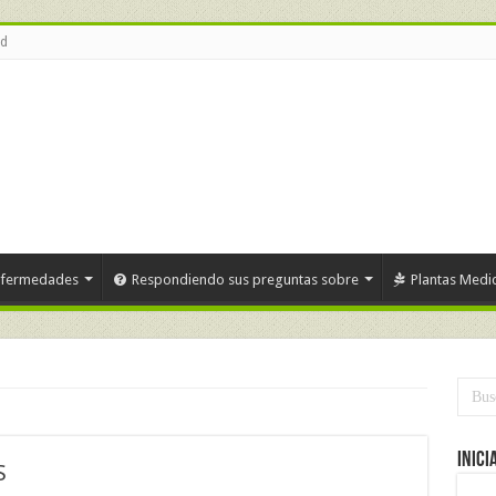
ud
nfermedades
Respondiendo sus preguntas sobre
Plantas Medic
Inici
S