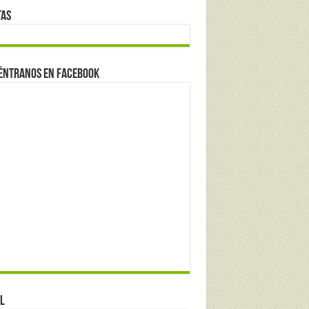
tas
éntranos en Facebook
l