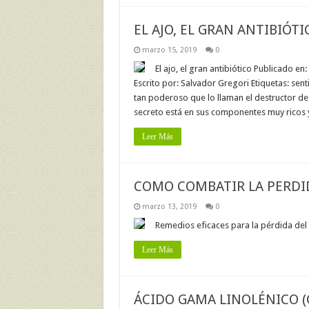
EL AJO, EL GRAN ANTIBIÓTI
marzo 15, 2019
0
El ajo, el gran antibiótico Publicado en
Escrito por: Salvador Gregori Etiquetas: sen
tan poderoso que lo llaman el destructor de lo
secreto está en sus componentes muy ricos y 
Leer Más
COMO COMBATIR LA PERDI
marzo 13, 2019
0
Remedios eficaces para la pérdida del
Leer Más
ÁCIDO GAMA LINOLÉNICO (