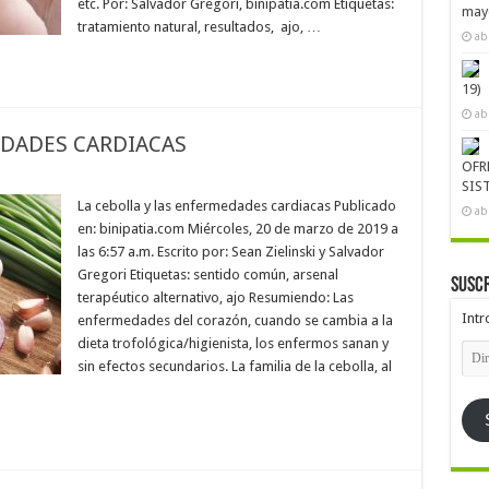
etc. Por: Salvador Gregori, binipatia.com Etiquetas:
mayo
tratamiento natural, resultados, ajo, …
ab
19)
ab
EDADES CARDIACAS
OFR
SIS
La cebolla y las enfermedades cardiacas Publicado
ab
en: binipatia.com Miércoles, 20 de marzo de 2019 a
las 6:57 a.m. Escrito por: Sean Zielinski y Salvador
Gregori Etiquetas: sentido común, arsenal
Suscr
terapéutico alternativo, ajo Resumiendo: Las
Intr
enfermedades del corazón, cuando se cambia a la
dieta trofológica/higienista, los enfermos sanan y
Dire
de
sin efectos secundarios. La familia de la cebolla, al
emai