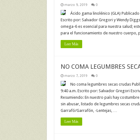
marzo 9, 2019
0
Ácido gama linolénico (GLA) Publicado 
Escrito por: Salvador Gregori y Wendy Diggs
omega-6 es esencial para nuestra salud; es
para el funcionamiento de nuestro cuerpo, p
Leer Más
NO COMA LEGUMBRES SEC
marzo 7, 2019
0
No coma legumbres secas crudas Public
9:40 a.m. Escrito por: Salvador Gregori Escriv
Resumiendo: En nuestro país hay costumbre
sin abusar, listado de legumbres secas cruda
Garrafó/Garrafón, -Lentejas, …
Leer Más