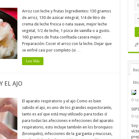
Arroz con leche y frutas Ingredientes: 130 gramos
de arroz, 130 de azúcar integral, 1/4 de litro de
crema de leche fresca o nata suave, mejor leche
vegetal, 1/2 de leche, 1 pizca de vainilla o a gusto.
160 gramos de fruta confitada casera mejor.
Preparación: Cocer el arroz con la leche. Dejar que
¿P
se enfrié casi por completo (si …
Leer Más
Rec
Y EL AJO
Eti
ag
El aparato respiratorio y el ajo Como es bien
sabido el ajo, es uno de los grandes expectorante,
SEP
tanto es así que está muy utilizado para todas sí
ag
para todas las afecciones e infecciones del aparato
Soy 
respiratorio, esto incluye también en los bronquios
víct
(bronquitis), infecciones de la garganta y mucosas,
prep