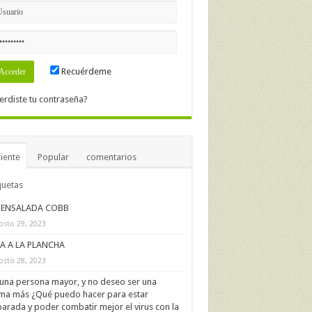
Recuérdeme
erdiste tu contraseña?
iente
Popular
comentarios
quetas
ENSALADA COBB
osto 29, 2023
IA A LA PLANCHA
osto 28, 2023
una persona mayor, y no deseo ser una
ima más ¿Qué puedo hacer para estar
arada y poder combatir mejor el virus con la