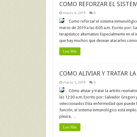
COMO REFORZAR EL SISTE
marzo 6, 2019
0
Como reforzar el sistema inmunológico 
marzo de 2019 a las 6:05 a.m. Escrito por: S
terapéutico alternativo Especialmente en el 
que hay muchos que desean atacarles como so
Leer Más
COMO ALIVIAR Y TRATAR L
marzo 5, 2019
0
Cómo aliviar y tratar la artritis reuma
las 12:30 a.m. Escrito por: Salvador Gregori 
seleccionados Esta enfermedad que puede ll
función, el sistema inmunológico está implic
pleura, …
Leer Más