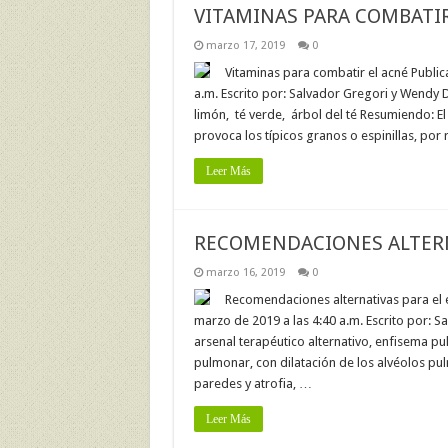
VITAMINAS PARA COMBATIR
marzo 17, 2019
0
Vitaminas para combatir el acné Publi
a.m. Escrito por: Salvador Gregori y Wendy D
limón, té verde, árbol del té Resumiendo: E
provoca los típicos granos o espinillas, por 
Leer Más
RECOMENDACIONES ALTERN
marzo 16, 2019
0
Recomendaciones alternativas para el 
marzo de 2019 a las 4:40 a.m. Escrito por: S
arsenal terapéutico alternativo, enfisema p
pulmonar, con dilatación de los alvéolos pul
paredes y atrofia, …
Leer Más