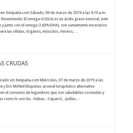
en: binipatia.com Sábado, 09 de marzo de 2019 a las 9:10 a.m.
 Resumiendo: El omega-6 (GLA) es un ácido graso esencial, este
te y junto con el omega-3 (EPA/DHA), son sumamente necesarios
ara las células, órganos, músculos, nervios, …
AS CRUDAS
ado en: binipatia.com Miércoles, 07 de marzo de 2019 a las
a y Eric McNeil Etiquetas: arsenal terapéutico alternativo
 en el consumo de legumbres que son saludables cocinadas y
s como lo son las. -Habas, -Caparró, -Judías, -